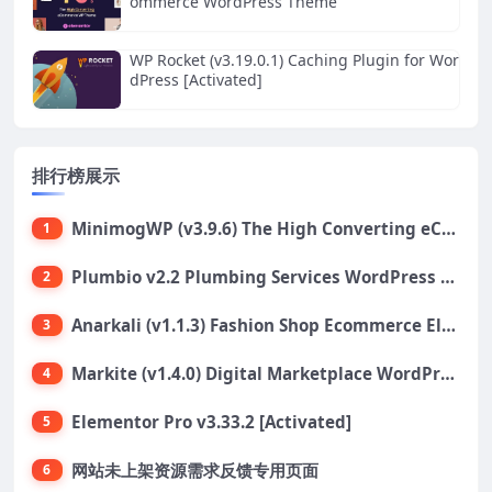
ommerce WordPress Theme
WP Rocket (v3.19.0.1) Caching Plugin for Wor
dPress [Activated]
排行榜展示
MinimogWP (v3.9.6) The High Converting eCommerce WordPress Theme
1
Plumbio v2.2 Plumbing Services WordPress Theme
2
Anarkali (v1.1.3) Fashion Shop Ecommerce Elementor Theme
3
Markite (v1.4.0) Digital Marketplace WordPress Theme
4
Elementor Pro v3.33.2 [Activated]
5
网站未上架资源需求反馈专用页面
6