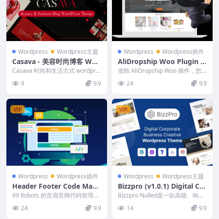
Wordpress
Wordpress主题
Wordpress
Wordpress插件
Casava - 美容时尚博客 Wor
AliDropship Woo Plugin v
dPress 主题 1.0.1
1.6.48
Casava 时尚和生活方式 wordpre
借助 AliDropship Woo 插件，您
ss 博客主题专为热爱时尚、生活
只需几秒钟即可将产品从速卖通导
9
9.9
24
9.9
方式...
入您...
VIP
VIP
Wordpress
Wordpress插件
Wordpress
Wordpress主题
Header Footer Code Mana
Bizzpro (v1.0.1) Digital Cor
ger Pro v1.0.20 (Activate
porate Business Creative
99 Robots 的页眉页脚代码管理器
Bizzpro Nulled是一款高级、响应
d)
是一个简单的界面，可以将代码片
WordPress Theme
式、精致的多功能 WordPress...
24
9.9
14
9.9
段添加到页...