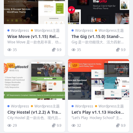
Wordpress
Wordpress主题
Wordpress
Wordpress主题
Wise Move (v1.1.15) Reloc
The Gig (v1.15.0) Stand-up
ation and Storage Service
Club & Night Bar WordPre
Wise Move 是一款色彩丰富、功
Gig 是一款功能强大、活力四射的
s WordPress Theme
能多样、现代感十足的搬家和仓储
ss Theme
夜总会、音乐会和节日 WordPres
35
9.9
35
9.9
公司 Wor...
s 主题...
VIP
VIP
Wordpress
Wordpress主题
Wordpress
Wordpress主题
City Hostel (v1.2.2) A Trav
Let’s Play v1.1.13 Hockey
el & Hotel Booking WordP
School & Sport WordPress
City Hostel 是一款出色、现代且
“Let’s Play Hockey School” 主
ress Theme
时尚的 WordPress 旅舍主题，...
Theme
题，主题为“体育”Wo...
29
9.9
32
9.9