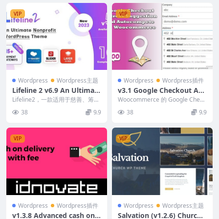
VIP
VIP
Wordpress
Wordpress主题
Wordpress
Wordpress插件
Lifeline 2 v6.9 An Ultimate
v3.1 Google Checkout Ad
Nonprofit WordPress The
dress Suggestion And Aut
Lifeline2，一款适用于慈善、筹款
Woocommerce 的 Google Check
me for Charity, Fundraisin
和非政府组织的终极非营利 Word
ocomplete For WooCom
out 地址建议和自动完成功...
38
9.9
38
9.9
Pre...
g and NGO Organizations
merce
VIP
VIP
Wordpress
Wordpress插件
Wordpress
Wordpress主题
v1.3.8 Advanced cash on d
Salvation (v1.2.6) Church