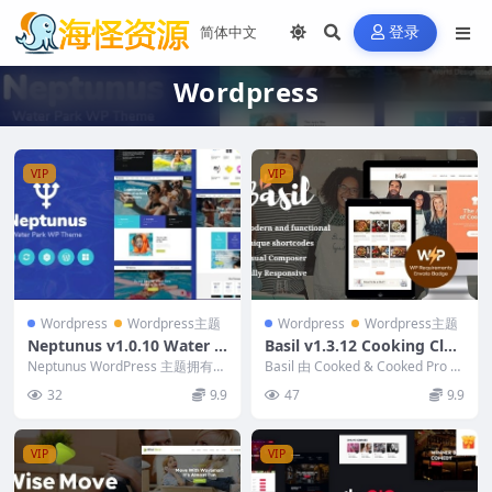
登录
Wordpress
VIP
VIP
Wordpress
Wordpress主题
Wordpress
Wordpress主题
Neptunus v1.0.10 Water &
Basil v1.3.12 Cooking Clas
Amusement Park WordPr
ses and Workshops Word
Neptunus WordPress 主题拥有现
Basil 由 Cooked & Cooked Pro 提
ess Theme
代且实用的设计。它专为水上乐
Press Theme
供技术支持 要...
32
9.9
47
9.9
园、...
VIP
VIP