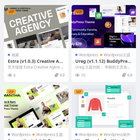
VIP
VIP
独家
Wordpress
Wordpress主题
Estra (v1.0.3) Creative Age
Ureg (v1.1.12) BuddyPress
ncy and Portfolio Theme
& Community WordPress
官方链接 Estra Creative Agency
Ureg 主题功能： 华丽的主页布局
和 Portfolio 主...
Theme
Elementor Page Builde...
6
9.9
10
9.9
VIP
VIP
Wordpress
Wordpress主题
Wordpress
Wordpress插件