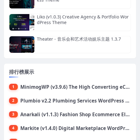
Liko (v1.0.3) Creative Agency & Portfolio Wor
dPress Theme
Theater - 音乐会和艺术活动娱乐主题 1.3.7
排行榜展示
MinimogWP (v3.9.6) The High Converting eCommerce WordPress Theme
1
Plumbio v2.2 Plumbing Services WordPress Theme
2
Anarkali (v1.1.3) Fashion Shop Ecommerce Elementor Theme
3
Markite (v1.4.0) Digital Marketplace WordPress Theme
4