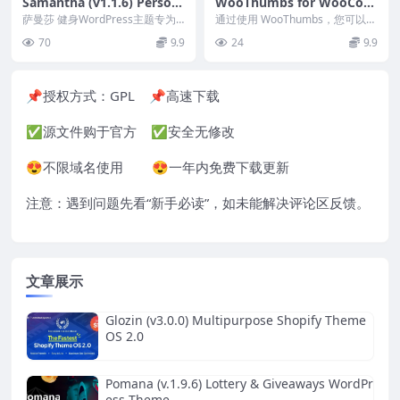
Samantha (v1.1.6) Person
WooThumbs for WooCom
al Fitness Trainer WordPre
merce 5.11.0
萨曼莎 健身WordPress主题专为
通过使用 WooThumbs，您可以添
ss Theme
私人健身教练、健身教练、运动顾
加多个 WooCommerce 变体图
70
9.9
24
9.9
问、健身导师...
像、...
📌授权方式：
GPL
📌高速下载
✅源文件购于官方 ✅安全无修改
😍不限域名使用 😍一年内免费下载更新
注意：遇到问题先看“
新手必读
”，如未能解决评论区反馈。
文章展示
Glozin (v3.0.0) Multipurpose Shopify Theme
OS 2.0
Pomana (v.1.9.6) Lottery & Giveaways WordPr
ess Theme