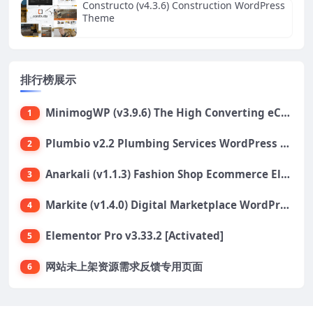
Constructo (v4.3.6) Construction WordPress
Theme
排行榜展示
MinimogWP (v3.9.6) The High Converting eCommerce WordPress Theme
1
Plumbio v2.2 Plumbing Services WordPress Theme
2
Anarkali (v1.1.3) Fashion Shop Ecommerce Elementor Theme
3
Markite (v1.4.0) Digital Marketplace WordPress Theme
4
Elementor Pro v3.33.2 [Activated]
5
网站未上架资源需求反馈专用页面
6