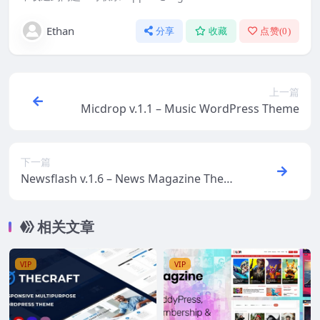
Ethan
分享
收藏
点赞(
0
)
上一篇
Micdrop v.1.1 – Music WordPress Theme
下一篇
Newsflash v.1.6 – News Magazine Theme
Download
相关文章
VIP
VIP