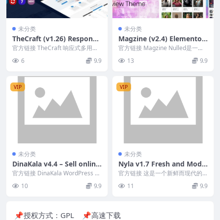
未分类
未分类
TheCraft (v1.26) Responsi
Magzine (v2.4) Elementor
ve Multipurpose WordPre
News Site or Review The
官方链接 TheCraft 响应式多用途
官方链接 Magzine Nulled是一个
ss Theme
WordPress 主题 Nulled...
me
评论和杂志 WordPress 主题...
6
9.9
13
9.9
VIP
VIP
未分类
未分类
DinaKala v4.4 – Sell online
Nyla v1.7 Fresh and Mode
in the simplest way possi
rn WooCommerce Theme
官方链接 DinaKala WordPress 主
官方链接 这是一个新鲜而现代的
ble!
题。以最简单的方式在线销售！
WooCommerce WordPress 主
10
9.9
11
9.9
题...
📌授权方式：
GPL
📌高速下载