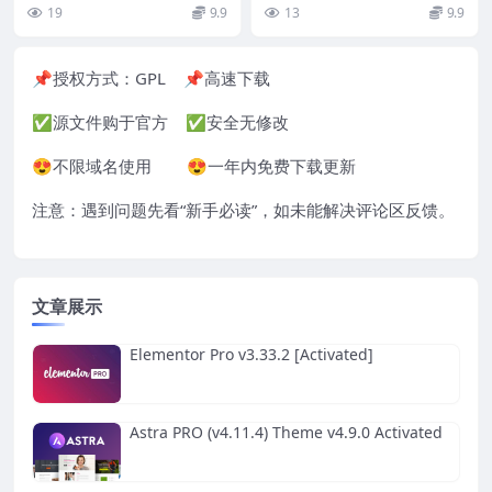
r Elementor
论坛插件。遗憾的是，bbPress...
ess 主题，适用于企业和个人业务
19
9.9
13
9.9
主...
📌授权方式：
GPL
📌高速下载
✅源文件购于官方 ✅安全无修改
😍不限域名使用 😍一年内免费下载更新
注意：遇到问题先看“
新手必读
”，如未能解决评论区反馈。
文章展示
Elementor Pro v3.33.2 [Activated]
Astra PRO (v4.11.4) Theme v4.9.0 Activated