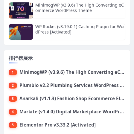
MinimogWP (v3.9.6) The High Converting eC
ommerce WordPress Theme
WP Rocket (v3.19.0.1) Caching Plugin for Wor
dPress [Activated]
排行榜展示
MinimogWP (v3.9.6) The High Converting eCommerce WordPress Theme
1
Plumbio v2.2 Plumbing Services WordPress Theme
2
Anarkali (v1.1.3) Fashion Shop Ecommerce Elementor Theme
3
Markite (v1.4.0) Digital Marketplace WordPress Theme
4
Elementor Pro v3.33.2 [Activated]
5