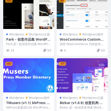
VIP
VIP
Wordpress
Wordpress主题
Wordpress
Wordpress插件
Park - 创意作品集 WordPre
WooCommerce Customer
ss 主题 1.6
Order CSV Export 5.5.3
Park 是一款创意作品集 WordPres
虽然 WooCommerce 为您提供报
s 主题，专注于以优雅的方式展示
告和订单履行工具，但许多商家仍
24
9.9
8
9.9
作品...
然需要使用...
VIP
VIP
Wordpress
Wordpress插件
Wordpress
Wordpress主题
TMusers (v1.1) bbPress Fo
Bizkar (v1.0.9) 创意机构 W
rum Member Directory Fo
ordPress 主题
bbPress是最流行的 WordPress
Bizkar 是一款创意多用途 WordPr