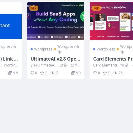
VIP
VIP
rdpress插
Wordpress插
Wordp
Wordpress
Wordpress
件
件
) Link A
UltimateAI v2.8 Open
Card Elements Pr
AI Content Generatio
Elementor v1.1.2
 WordPr
介绍UltimateAI ，这是一款革
Card Elements Pro 是一
n WordPress App as S
O 插件，提
命性的 WordPress 插件，可将
mentor 插件，可通过多种.
9.9
0
0
7
9.9
0
0
26
内容...
aaS