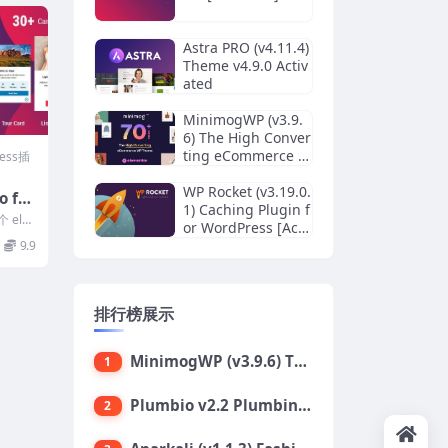
Astra PRO (v4.11.4)
Theme v4.9.0 Activ
ated
MinimogWP (v3.9.
6) The High Conver
ting eCommerce W
ress插
ordPress Theme
WP Rocket (v3.19.0.
o for
1) Caching Plugin f
个 ele
or WordPress [Acti
..
vated]
9.9
排行榜展示
MinimogWP (v3.9.6) The High Converting eCommerce WordPress Theme
1
Plumbio v2.2 Plumbing Services WordPress Theme
2