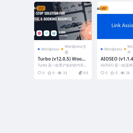
VIP
VIP
Wordpress主
Wo
Wordpress
Wordpress
题
件
Turbo (v12.0.5) WooCo
AIOSEO (v1.1.4
mmerce Rental & Boo
ssistant
Turbo 是一款用户友好的汽车预
AIOSEO 是一款适用于
king Theme
订 WordPress 主题，或者汽车
ess 网站的综合 SE
0
0
33
9.9
0
0
26
租赁 W...
供一...