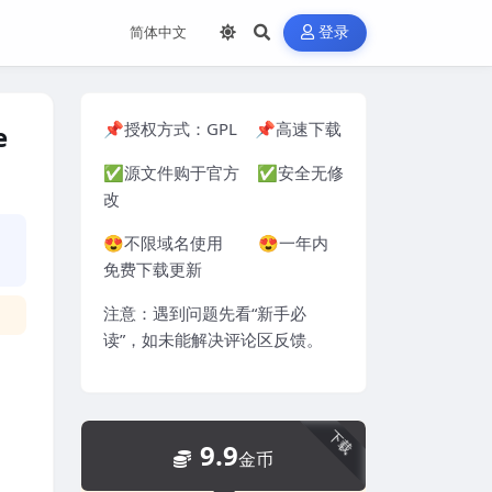
登录
📌授权方式：
GPL
📌高速下载
e
✅源文件购于官方 ✅安全无修
改
😍不限域名使用 😍一年内
免费下载更新
注意：遇到问题先看“
新手必
读
”，如未能解决评论区反馈。
下载
9.9
金币