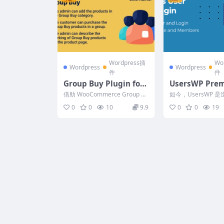
Wordpress插
Wo
Wordpress
Wordpress
件
件
Group Buy Plugin for
UsersWP Pre
WooCommerce v1.4.1
dons 1.2.9 (Ac
借助 WooCommerce Group B
如今，UsersWP 
[Activated]
uy 扩展 ，管理员可以通过创建
WordPress 上管
0
0
10
9.9
0
0
19
群组...
单的解决...