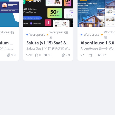
rdpress插
Wordpress主
Wordp
Wordpress
Wordpress
题
题
mium Ad
Saluta (v1.15) SaaS & I
AlpenHouse 1.6.0
tivated)
T Solutions WordPres
是迄今为止在
Saluta SaaS 和 IT 解决方案 Wo
AlpenHouse 是一个 Wor
s Theme
理用户的最简
rdPress 主题 是一款现代...
s 公寓预订主题，非常适
9.9
0
0
15
9.9
0
0
22
屋、...