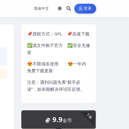
登录
📌授权方式：
GPL
📌高速下载
✅源文件购于官方 ✅安全无修
改
😍不限域名使用 😍一年内
免费下载更新
注意：遇到问题先看“
新手必
读
”，如未能解决评论区反馈。
下载
9.9
金币