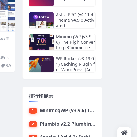
Astra PRO (v4.11.4)
Theme v4.9.0 Activ
ated
MinimogWP (v3.9.
ress主
6) The High Conver
ting eCommerce W
ordPress Theme
dPres
WP Rocket (v3.19.0.
合小木
1) Caching Plugin f
9.9
or WordPress [Acti
vated]
排行榜展示
MinimogWP (v3.9.6) The High Converting eCommerce WordPress Theme
1
Plumbio v2.2 Plumbing Services WordPress Theme
2