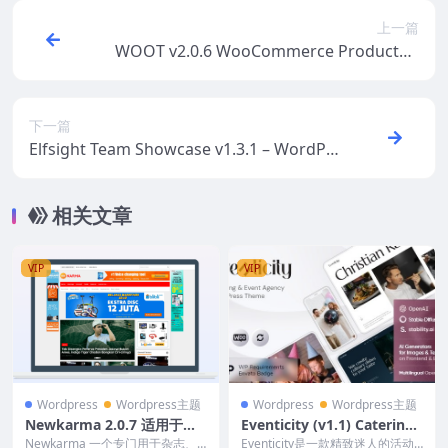
上一篇
WOOT v2.0.6 WooCommerce Products T
ables Professional
下一篇
Elfsight Team Showcase v1.3.1 – WordPr
ess Team Showcase plugin
相关文章
VIP
VIP
Wordpress
Wordpress主题
Wordpress
Wordpress主题
Newkarma 2.0.7 适用于杂
Eventicity (v1.1) Catering
志、新闻或印度尼西亚新闻网
& Event Agency WordPres
Newkarma 一个专门用于杂志、
Eventicity是一款精致迷人的活动