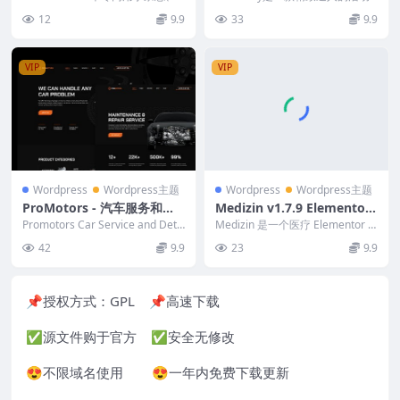
站的特殊 wordpress 主题
新闻或印度尼西亚新闻网站的 wor
s Theme 餐饮和会议 Word
策划及餐饮 WordPress 主题，
12
9.9
33
9.9
dpres...
设...
Press 主题
VIP
VIP
Wordpress
Wordpress主题
Wordpress
Wordpress主题
ProMotors - 汽车服务和细
Medizin v1.7.9 Elementor
节 WordPress 主题 1.0.4
WooCommerce Medical T
Promotors Car Service and Deta
Medizin 是一个医疗 Elementor W
iling Word...
heme
ooCommerce 主题，专...
42
9.9
23
9.9
📌授权方式：
GPL
📌高速下载
✅源文件购于官方 ✅安全无修改
😍不限域名使用 😍一年内免费下载更新