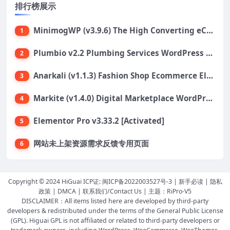
排行榜展示
MinimogWP (v3.9.6) The High Converting eCommerce WordPress Theme
1
Plumbio v2.2 Plumbing Services WordPress Theme
2
Anarkali (v1.1.3) Fashion Shop Ecommerce Elementor Theme
3
Markite (v1.4.0) Digital Marketplace WordPress Theme
4
Elementor Pro v3.33.2 [Activated]
5
网站未上架资源需求反馈专用页面
6
Copyright © 2024 HiGuai ICP证:
闽ICP备2022003527号-3
|
新手必读
|
隐私
政策
|
DMCA
|
联系我们/Contact Us
| 主题：
RiPro-V5
DISCLAIMER：All items listed here are developed by third-party
developers & redistributed under the terms of the General Public License
(GPL). Higuai GPL is not affiliated or related to third-party developers or