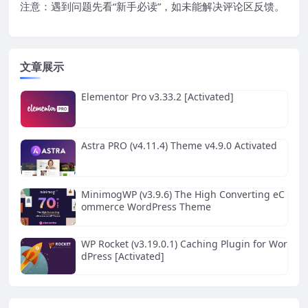
注意：遇到问题先看“
新手必读
”，如未能解决评论区反馈。
文章展示
Elementor Pro v3.33.2 [Activated]
Astra PRO (v4.11.4) Theme v4.9.0 Activated
MinimogWP (v3.9.6) The High Converting eC
ommerce WordPress Theme
WP Rocket (v3.19.0.1) Caching Plugin for Wor
dPress [Activated]