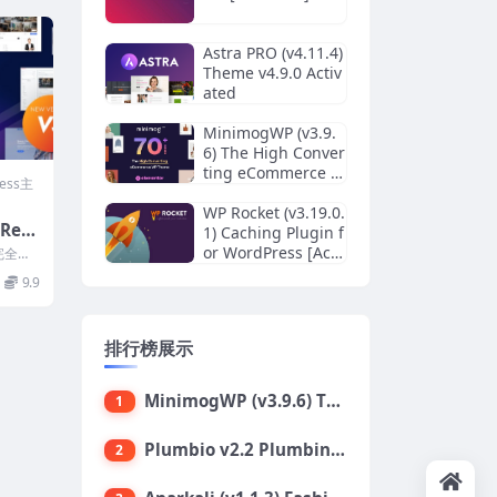
Astra PRO (v4.11.4)
Theme v4.9.0 Activ
ated
MinimogWP (v3.9.
6) The High Conver
ting eCommerce W
ress主
ordPress Theme
WP Rocket (v3.19.0.
 Real
1) Caching Plugin f
 Wor
or WordPress [Acti
 完全响
地
vated]
净且功
9.9
ss 主
排行榜展示
MinimogWP (v3.9.6) The High Converting eCommerce WordPress Theme
1
Plumbio v2.2 Plumbing Services WordPress Theme
2