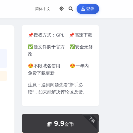
登录
📌授权方式：
GPL
📌高速下载
e
✅源文件购于官方 ✅安全无修
改
😍不限域名使用 😍一年内
免费下载更新
注意：遇到问题先看“
新手必
读
”，如未能解决评论区反馈。
下载
9.9
金币