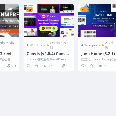
VIP
VIP
rdpress插
Wordpress主
Wordp
Wordpress
Wordpress
题
题
-revisi
Convis (v1.0.4) Consul
Javo Home (3.2.1)
WordPre
ting Business WordPr
Estate, Property
能够轻松使用
Convis 咨询业务 WordPress 主
隆重推出Javo Home 的
 Plugin
ess Theme
dPress Theme 房
HMCS 销售网
题 是一款现代而专业的咨询业
应式房地产主题。我们干
9.9
0
0
27
9.9
0
0
31
务 W...
能丰富的主题支...
产、物业 WordPre
题