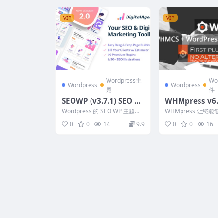
VIP
VIP
Wordpress主
Wo
Wordpress
Wordpress
题
件
SEOWP (v3.7.1) SEO &
WHMpress v6.3
Digital Marketing Wo
on-3 WHMCS 
Wordpress 的 SEO WP 主题是
WHMpress 让您
rdPress Theme
ss Integration
一个面向数字营销机构和 SEO
WordPress 和 W
0
0
14
9.9
0
0
16
公司...
络...
[Activated]