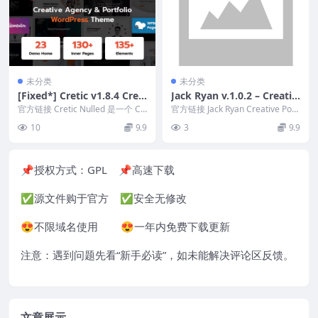
未分类
未分类
[Fixed*] Cretic v1.8.4 Crea
Jack Ryan v.1.0.2 – Creativ
tive Agency WordPress Th
e Portfolio WordPress The
官方链接 Cretic Nulled 是一个 Cr
官方链接 Jack Ryan Creative Port
eme
eative Agency W...
me Download
folio WordPr...
10
9.9
3
9.9
📌授权方式：
GPL
📌高速下载
✅源文件购于官方 ✅安全无修改
😍不限域名使用 😍一年内免费下载更新
注意：遇到问题先看“
新手必读
”，如未能解决评论区反馈。
文章展示