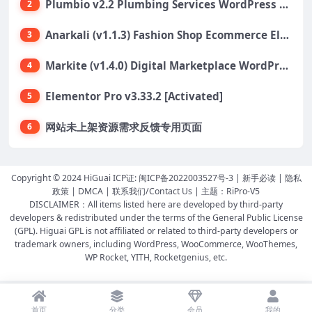
Plumbio v2.2 Plumbing Services WordPress Theme
2
Anarkali (v1.1.3) Fashion Shop Ecommerce Elementor Theme
3
Markite (v1.4.0) Digital Marketplace WordPress Theme
4
Elementor Pro v3.33.2 [Activated]
5
网站未上架资源需求反馈专用页面
6
Copyright © 2024 HiGuai ICP证:
闽ICP备2022003527号-3
|
新手必读
|
隐私
政策
|
DMCA
|
联系我们/Contact Us
| 主题：
RiPro-V5
DISCLAIMER：All items listed here are developed by third-party
developers & redistributed under the terms of the General Public License
(GPL). Higuai GPL is not affiliated or related to third-party developers or
trademark owners, including WordPress, WooCommerce, WooThemes,
WP Rocket, YITH, Rocketgenius, etc.
首页
分类
会员
我的