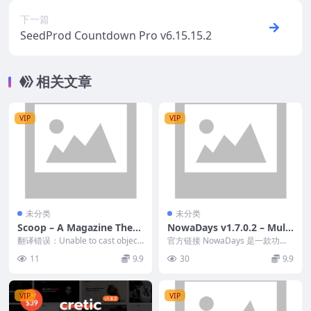
下一篇
SeedProd Countdown Pro v6.15.15.2
相关文章
VIP
VIP
未分类
未分类
Scoop – A Magazine Them
NowaDays v1.7.0.2 – Multi
e For WordPress v1.4
purpose WordPress Them
翻译错误：Unable to cast object
官方链接 NowaDays 是一款功能
of type \'New...
e
强大的多/单页多用途 WordPress
11
9.9
30
9.9
...
VIP
VIP