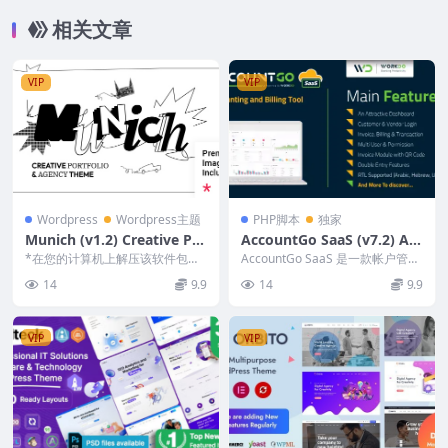
相关文章
VIP
VIP
Wordpress
Wordpress主题
PHP脚本
独家
Munich (v1.2) Creative Por
AccountGo SaaS (v7.2) Acc
tfolio & Agency Theme [N
ounting and Billing Tool
*在您的计算机上解压该软件包并
AccountGo SaaS 是一款帐户管理
FIX]
安装 NULLED 文件，而不是原始
[Activated]
软件，可通过密切关注所有业务会
14
9.9
14
9.9
文件。就这些。...
计事项...
VIP
VIP