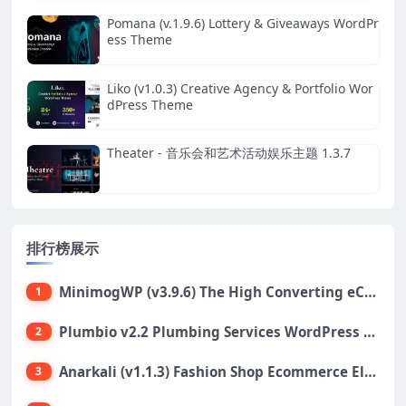
Pomana (v.1.9.6) Lottery & Giveaways WordPr
ess Theme
Liko (v1.0.3) Creative Agency & Portfolio Wor
dPress Theme
Theater - 音乐会和艺术活动娱乐主题 1.3.7
排行榜展示
MinimogWP (v3.9.6) The High Converting eCommerce WordPress Theme
1
Plumbio v2.2 Plumbing Services WordPress Theme
2
Anarkali (v1.1.3) Fashion Shop Ecommerce Elementor Theme
3