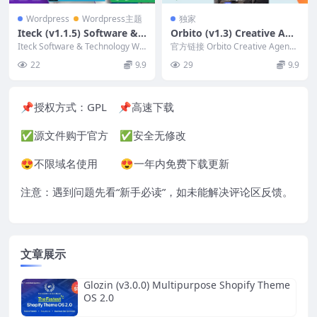
Wordpress
Wordpress主题
独家
Iteck (v1.1.5) Software & T
Orbito (v1.3) Creative Age
echnology WordPress The
ncy WordPress Theme
Iteck Software & Technology Wo
官方链接 Orbito Creative Agency
me
rdPres...
WordPress 主题...
22
9.9
29
9.9
📌授权方式：
GPL
📌高速下载
✅源文件购于官方 ✅安全无修改
😍不限域名使用 😍一年内免费下载更新
注意：遇到问题先看“
新手必读
”，如未能解决评论区反馈。
文章展示
Glozin (v3.0.0) Multipurpose Shopify Theme
OS 2.0