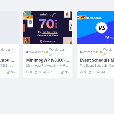
VIP
VIP
rdpress主
Wordpress主
Wordp
Wordpress
Wordpress
题
件
Ambula
MinimogWP (v3.9.6) T
Event Schedule 
ordPres
he High Converting e
ger 1.2.1 The Eve
而设计，例
MinimogWP 是一款专为电子商
The Event Schedule Ma
Commerce WordPress
alendar
车公司或护
务设计的高性能 WordPress 主
是一款多功能插件，旨在
9.9
0
0
451
9.9
0
0
14
严重...
题，以...
种...
Theme