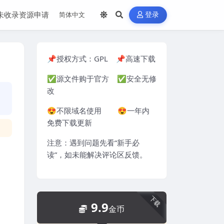
未收录资源申请
登录
📌授权方式：
GPL
📌高速下载
✅源文件购于官方 ✅安全无修
改
😍不限域名使用 😍一年内
免费下载更新
注意：遇到问题先看“
新手必
读
”，如未能解决评论区反馈。
下载
9.9
金币