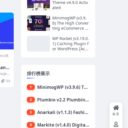
Theme v4.9.0 Activ
ated
MinimogWP (v3.9.
6) The High Conver
ting eCommerce W
ordPress Theme
WP Rocket (v3.19.0.
1) Caching Plugin f
or WordPress [Acti
vated]
ress插
Mana
nts C
排行榜展示
nager
为各
9.9
MinimogWP (v3.9.6) The High Converting eCommerce WordPress Theme
1
Plumbio v2.2 Plumbing Services WordPress Theme
2
Anarkali (v1.1.3) Fashion Shop Ecommerce Elementor Theme
3
首页
Markite (v1.4.0) Digital Marketplace WordPress Theme
4