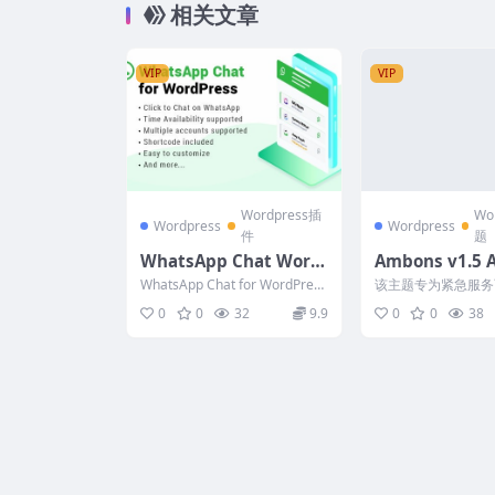
相关文章
VIP
VIP
Wordpress插
Wo
Wordpress
Wordpress
件
题
WhatsApp Chat Word
Ambons v1.5 
Press 3.7
nce Service W
WhatsApp Chat for WordPress
该主题专为紧急服务
s Theme
插件允许您将 Whats...
如救护车服务、救护
0
0
32
9.9
0
0
38
理服务。它为用户提供