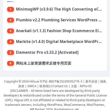
MinimogWP (v3.9.6) The High Converting eCommerce WordPress Theme
1
Plumbio v2.2 Plumbing Services WordPress Theme
2
Anarkali (v1.1.3) Fashion Shop Ecommerce Elementor Theme
3
Markite (v1.4.0) Digital Marketplace WordPress Theme
4
Elementor Pro v3.33.2 [Activated]
5
网站未上架资源需求反馈专用页面
6
Copyright © 2024 HiGuai ICP证:
闽ICP备2022003527号-3
|
新手必读
|
隐私
政策
|
DMCA
|
联系我们/Contact Us
| 主题：
RiPro-V5
DISCLAIMER：All items listed here are developed by third-party
developers & redistributed under the terms of the General Public License
(GPL). Higuai GPL is not affiliated or related to third-party developers or
trademark owners, including WordPress, WooCommerce, WooThemes,
WP Rocket, YITH, Rocketgenius, etc.