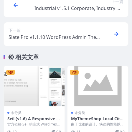
上一篇
Industrial v1.5.1 Corporate, Industry & F
actory
下一篇
Slate Pro v1.1.10 WordPress Admin The
me & White Label
相关文章
VIP
VIP
未分类
未分类
Seil (v1.6) A Responsive W
MyThemeShop Local Citat
ordPress Blog Theme
ion WordPress Theme v1.
官方链接 Seil 响应式 WordPress
由于优雅的设计、快速的性能以及
博客主题 Nulled 是一个富...
0.15
SEO + 架构友好的代码，本地引文
13
9.9
15
9.9