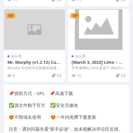
主题在网络浏...
VIP
VIP
未分类
未分类
Mr. Murphy (v1.2.12) Cust
[March 3, 2022] Limo – Mu
om Dress Tailoring Clothi
ltipurpose WooCommerce
Murphy 先生时尚定制服装裁缝 W
开发者网站 Limo 是基于 WooCo
ng WordPress Theme
ordPress 主题。它具有现代和实
Theme
mmerce 插件的 WordPress...
8
9.9
10
9.9
用的...
📌授权方式：
GPL
📌高速下载
✅源文件购于官方 ✅安全无修改
😍不限域名使用 😍一年内免费下载更新
注意：遇到问题先看“
新手必读
”，如未能解决评论区反馈。