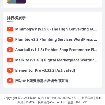
排行榜展示
MinimogWP (v3.9.6) The High Converting eCommerce WordPress Theme
1
Plumbio v2.2 Plumbing Services WordPress Theme
2
Anarkali (v1.1.3) Fashion Shop Ecommerce Elementor Theme
3
Markite (v1.4.0) Digital Marketplace WordPress Theme
4
Elementor Pro v3.33.2 [Activated]
5
网站未上架资源需求反馈专用页面
6
Copyright © 2024 HiGuai ICP证:
闽ICP备2022003527号-3
|
新手必读
|
隐私
政策
|
DMCA
|
联系我们/Contact Us
| 主题：
RiPro-V5