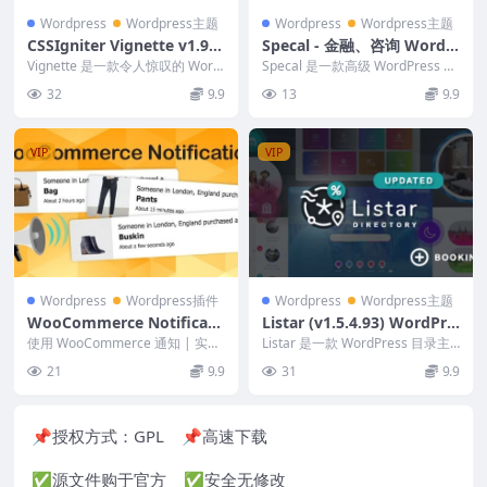
Wordpress
Wordpress主题
Wordpress
Wordpress主题
CSSIgniter Vignette v1.9.1
Specal - 金融、咨询 WordP
WordPress Themes
ress 主题 1.8
Vignette 是一款令人惊叹的 Word
Specal 是一款高级 WordPress 主
Press 主题，专为摄影师、模特
题，其设计特别针对金融、咨询、
32
9.9
13
9.9
或...
会...
VIP
VIP
Wordpress
Wordpress插件
Wordpress
Wordpress主题
WooCommerce Notificati
Listar (v1.5.4.93) WordPre
on 1.6.0 | 实时销售通知
ss Directory and Listing T
使用 WooCommerce 通知 | 实时
Listar 是一款 WordPress 目录主
销售信息流来提高您的销售量并为
heme
题，具有创新设计，主要基于颜色
21
9.9
31
9.9
您的在...
变...
📌授权方式：
GPL
📌高速下载
✅源文件购于官方 ✅安全无修改