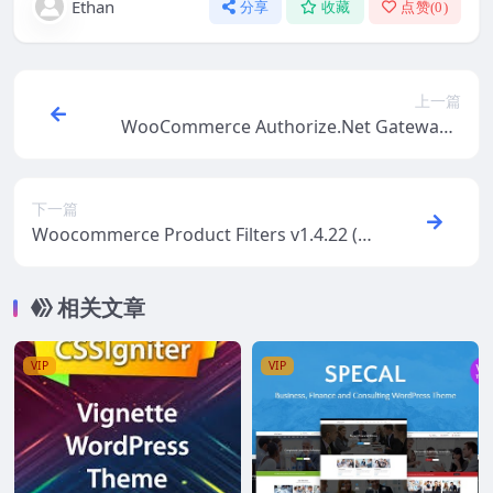
Ethan
分享
收藏
点赞(
0
)
上一篇
WooCommerce Authorize.Net Gateway v
3.10.10
下一篇
Woocommerce Product Filters v1.4.22 (B
arn2)
相关文章
VIP
VIP