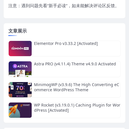
注意：遇到问题先看“
新手必读
”，如未能解决评论区反馈。
文章展示
Elementor Pro v3.33.2 [Activated]
Astra PRO (v4.11.4) Theme v4.9.0 Activated
MinimogWP (v3.9.6) The High Converting eC
ommerce WordPress Theme
WP Rocket (v3.19.0.1) Caching Plugin for Wor
dPress [Activated]