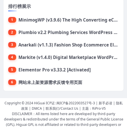
排行榜展示
MinimogWP (v3.9.6) The High Converting eCommerce WordPress Theme
1
Plumbio v2.2 Plumbing Services WordPress Theme
2
Anarkali (v1.1.3) Fashion Shop Ecommerce Elementor Theme
3
Markite (v1.4.0) Digital Marketplace WordPress Theme
4
Elementor Pro v3.33.2 [Activated]
5
网站未上架资源需求反馈专用页面
6
Copyright © 2024 HiGuai ICP证:
闽ICP备2022003527号-3
|
新手必读
|
隐私
政策
|
DMCA
|
联系我们/Contact Us
| 主题：
RiPro-V5
DISCLAIMER：All items listed here are developed by third-party
developers & redistributed under the terms of the General Public License
(GPL). Higuai GPL is not affiliated or related to third-party developers or