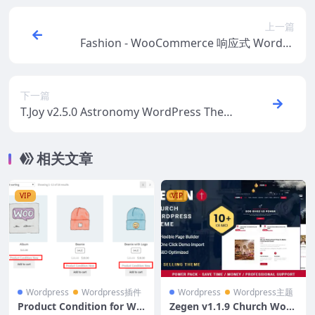
上一篇
Fashion - WooCommerce 响应式 WordPr
ess 主题 5.2.3
下一篇
T.Joy v2.5.0 Astronomy WordPress Them
e
相关文章
VIP
VIP
Wordpress
Wordpress插件
Wordpress
Wordpress主题
Product Condition for Wo
Zegen v1.1.9 Church Word