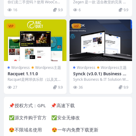
oCommerce 1.4.4
Press Theme (Activated)
你们卖二手货吗？使用 WooCom
Zegen 是一款 适合教堂的完美 Wo
merce 的产品状况帮助您的客户
rdPress 主题 。它专为 非营利教...
16
9.9
6
9.9
找到满足其需...
VIP
VIP
Wordpress
Wordpress主题
Wordpress
Wordpress主题
Racquet 1.11.0
Synck (v3.0.1) Business &
IT Solution WordPress
Racquet是网球俱乐部（以及其他
Synck Business & IT Solution Wo
羽毛球、桨球、壁球）、私人教
rdPre...
27
9.9
36
9.9
练、体育学校的时...
📌授权方式：
GPL
📌高速下载
✅源文件购于官方 ✅安全无修改
😍不限域名使用 😍一年内免费下载更新