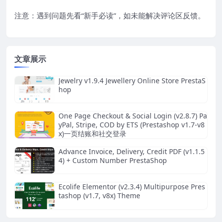
注意：遇到问题先看“
新手必读
”，如未能解决评论区反馈。
文章展示
Jewelry v1.9.4 Jewellery Online Store PrestaS
hop
One Page Checkout & Social Login (v2.8.7) Pa
yPal, Stripe, COD by ETS (Prestashop v1.7-v8
x)一页结账和社交登录
Advance Invoice, Delivery, Credit PDF (v1.1.5
4) + Custom Number PrestaShop
Ecolife Elementor (v2.3.4) Multipurpose Pres
tashop (v1.7, v8x) Theme