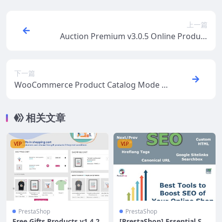
上一篇
Auction Premium v3.0.5 Online Product
Bid
下一篇
WooCommerce Product Catalog Mode &
Enquiry Form v1.8.9
相关文章
VIP
VIP
PrestaShop
PrestaShop
Free Gifts Products v1.4.2
[PrestaShop] Essential SE