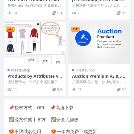
O All-In-One Tools by Exp
免费礼品产品 Promos 为免费礼品
该模块提供最基本的 SEO 工具，
添加了新规则，并具有各种高级购
erts v3.7.1
可帮助您获得更高的排名和搜索引
19
9.9
70
9.9
物车规则条件...
擎的可见性并增加...
VIP
VIP
PrestaShop
PrestaShop
Products by Attributes v2.
Auction Premium v3.0.5 O
2.0: Display combinations-
nline Product Bid
通过显示与一个或多个属性相关的
拍卖高级模块 是一款功能强大、
attributes Module [v1.7]
产品变体来增强您的列表页面。您
稳健且功能丰富的解决方案，可促
11
9.9
23
9.9
的访问者将直接从类别...
进您的业务发展。此便...
📌授权方式：
GPL
📌高速下载
✅源文件购于官方 ✅安全无修改
😍不限域名使用 😍一年内免费下载更新