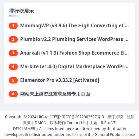
排行榜展示
MinimogWP (v3.9.6) The High Converting eCommerce WordPress Theme
1
Plumbio v2.2 Plumbing Services WordPress Theme
2
Anarkali (v1.1.3) Fashion Shop Ecommerce Elementor Theme
3
Markite (v1.4.0) Digital Marketplace WordPress Theme
4
Elementor Pro v3.33.2 [Activated]
5
网站未上架资源需求反馈专用页面
6
Copyright © 2024 HiGuai ICP证:
闽ICP备2022003527号-3
|
新手必读
|
隐私
政策
|
DMCA
|
联系我们/Contact Us
| 主题：
RiPro-V5
DISCLAIMER：All items listed here are developed by third-party
developers & redistributed under the terms of the General Public License