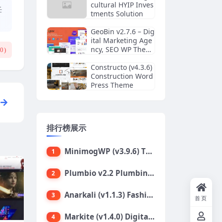
cultural HYIP Inves
任
tments Solution
GeoBin v2.7.6 – Dig
ital Marketing Age
ncy, SEO WP Them
(
0
)
e
Constructo (v4.3.6)
Construction Word
Press Theme
排行榜展示
MinimogWP (v3.9.6) The High Converting eCommerce WordPress Theme
1
Plumbio v2.2 Plumbing Services WordPress Theme
2
Anarkali (v1.1.3) Fashion Shop Ecommerce Elementor Theme
3
首页
Markite (v1.4.0) Digital Marketplace WordPress Theme
4