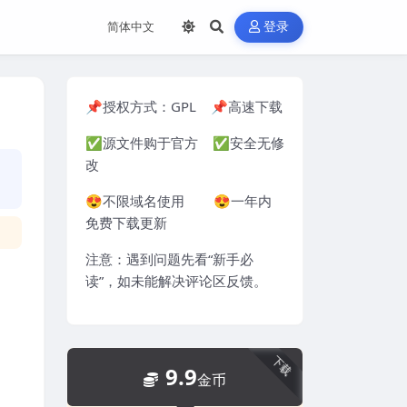
登录
📌授权方式：
GPL
📌高速下载
✅源文件购于官方 ✅安全无修
改
😍不限域名使用 😍一年内
免费下载更新
注意：遇到问题先看“
新手必
读
”，如未能解决评论区反馈。
下载
9.9
金币