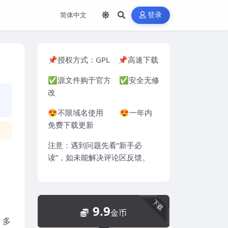
登录
📌授权方式：
GPL
📌高速下载
✅源文件购于官方 ✅安全无修
改
😍不限域名使用 😍一年内
免费下载更新
注意：遇到问题先看“
新手必
读
”，如未能解决评论区反馈。
下载
9.9
金币
、多