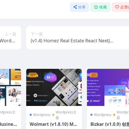
分享
收藏
点赞
上一篇
下一篇
WordPr
(v1.4) Homez Real Estate React NextJS
题 1.2.1
Template
VIP
VIP
rdpress主
Wordpress主
Wordp
Wordpress
Wordpress
题
题
Busines
Wolmart (v1.8.10) Mul
Bizkar (v1.0.9)