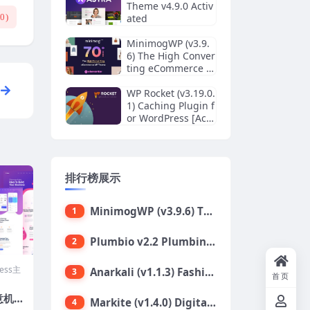
Theme v4.9.0 Activ
(
0
)
ated
MinimogWP (v3.9.
6) The High Conver
ting eCommerce W
ordPress Theme
WP Rocket (v3.19.0.
1) Caching Plugin f
or WordPress [Acti
vated]
排行榜展示
MinimogWP (v3.9.6) The High Converting eCommerce WordPress Theme
1
Plumbio v2.2 Plumbing Services WordPress Theme
2
ress主
Anarkali (v1.1.3) Fashion Shop Ecommerce Elementor Theme
3
首页
 创意机构
Markite (v1.4.0) Digital Marketplace WordPress Theme
4