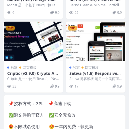
nd CSS landing page
imal Portfolio Hugo Them
Monst 是一个基于 NextJS 和 Tail
Bernd Clean & Minimal Portfolio
wind CSS 2 的多用途...
e
Hugo...
6
9.9
26
9.9
VIP
VIP
独家
网页模板
独家
网页模板
Criptic (v2.9.0) Crypto Ad
Setiva (v1.6) Responsive
min Dashboard React Nex
Magazine Blogger Templa
Criptic 是一个使用“React”、“Next
Setiva 博客模板 是另一个美丽而
t Web3 NFT Template
JS”、“TypeScrip...
te
现代的博客模板。它基于干净清新
33
9.9
17
9.9
的平面色彩，...
📌授权方式：
GPL
📌高速下载
✅源文件购于官方 ✅安全无修改
😍不限域名使用 😍一年内免费下载更新