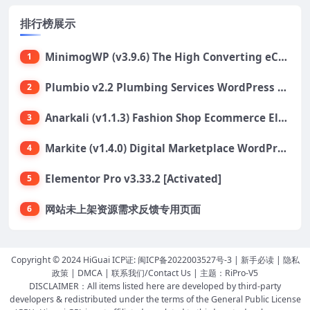
排行榜展示
MinimogWP (v3.9.6) The High Converting eCommerce WordPress Theme
1
Plumbio v2.2 Plumbing Services WordPress Theme
2
Anarkali (v1.1.3) Fashion Shop Ecommerce Elementor Theme
3
Markite (v1.4.0) Digital Marketplace WordPress Theme
4
Elementor Pro v3.33.2 [Activated]
5
网站未上架资源需求反馈专用页面
6
Copyright © 2024 HiGuai ICP证:
闽ICP备2022003527号-3
|
新手必读
|
隐私
政策
|
DMCA
|
联系我们/Contact Us
| 主题：
RiPro-V5
DISCLAIMER：All items listed here are developed by third-party
developers & redistributed under the terms of the General Public License