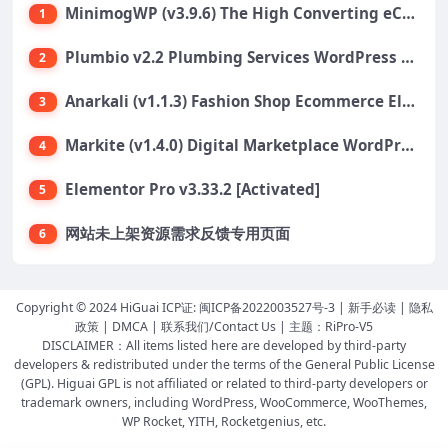
MinimogWP (v3.9.6) The High Converting eCommerce WordPress Theme
1
Plumbio v2.2 Plumbing Services WordPress Theme
2
Anarkali (v1.1.3) Fashion Shop Ecommerce Elementor Theme
3
Markite (v1.4.0) Digital Marketplace WordPress Theme
4
Elementor Pro v3.33.2 [Activated]
5
网站未上架资源需求反馈专用页面
6
Copyright © 2024 HiGuai ICP证:
闽ICP备2022003527号-3
|
新手必读
|
隐私
政策
|
DMCA
|
联系我们/Contact Us
| 主题：
RiPro-V5
DISCLAIMER：All items listed here are developed by third-party
developers & redistributed under the terms of the General Public License
(GPL). Higuai GPL is not affiliated or related to third-party developers or
trademark owners, including WordPress, WooCommerce, WooThemes,
WP Rocket, YITH, Rocketgenius, etc.