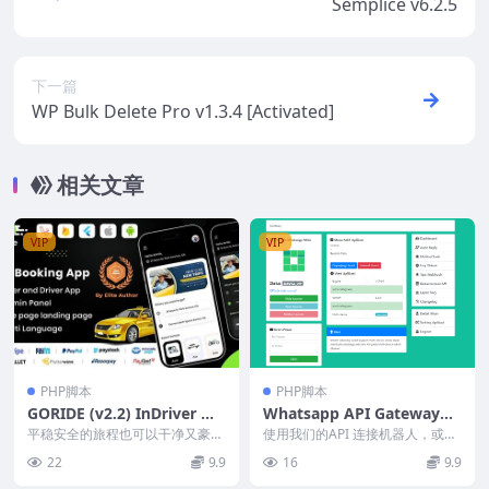
Semplice v6.2.5
下一篇
WP Bulk Delete Pro v1.3.4 [Activated]
相关文章
VIP
VIP
PHP脚本
PHP脚本
GORIDE (v2.2) InDriver 克
Whatsapp API Gateway
隆 | Flutter 带有竞价选项的
(WHAPI) v4.1.2
平稳安全的旅程也可以干净又豪
使用我们的API 连接机器人，或与
完整出租车预订解决方案
华！GoRide 感觉舒适；它比任何
可信赖的合作伙伴合作开发适合您
22
9.9
16
9.9
其他出租车应用程...
的解决方案。 进...