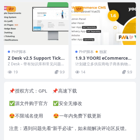
VIP
VIP
PHP脚本
PHP脚本
独家
Z Desk v2.5 Support Ticke
1.9.3 YOORI eCommerce -
ts System with Knowledg
单一和多供应商 PWA 市场 C
Z Desk – 带有知识库和常见问题解
计划建立多供应商电子商务购物平
e Base and FAQs [Activate
答的支持票务系统， 旨在创建支
MS
台？Yoori 电子商务单一和多供应
19
9.9
14
9.9
持票务。它...
商 PWA 市...
d]
📌授权方式：
GPL
📌高速下载
✅源文件购于官方 ✅安全无修改
😍不限域名使用 😍一年内免费下载更新
注意：遇到问题先看“
新手必读
”，如未能解决评论区反馈。