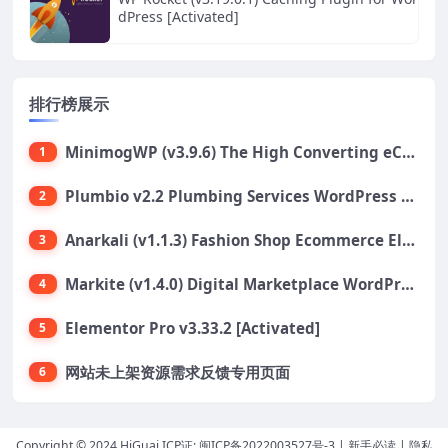
dPress [Activated]
排行榜展示
MinimogWP (v3.9.6) The High Converting eCommerce WordPress Theme
1
Plumbio v2.2 Plumbing Services WordPress Theme
2
Anarkali (v1.1.3) Fashion Shop Ecommerce Elementor Theme
3
Markite (v1.4.0) Digital Marketplace WordPress Theme
4
Elementor Pro v3.33.2 [Activated]
5
网站未上架资源需求反馈专用页面
6
Copyright © 2024 HiGuai ICP证:
闽ICP备2022003527号-3
|
新手必读
|
隐私