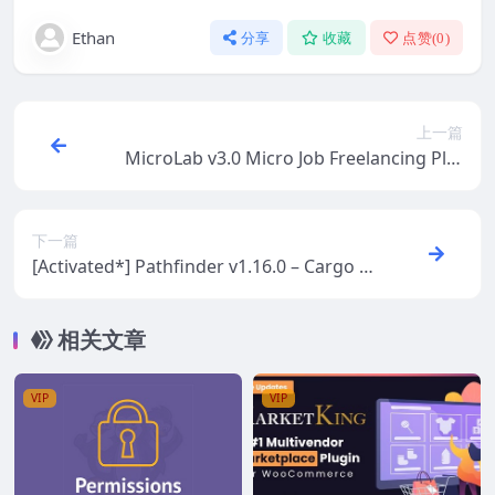
Ethan
分享
收藏
点赞(
0
)
上一篇
MicroLab v3.0 Micro Job Freelancing Plat
form [Activated]
下一篇
[Activated*] Pathfinder v1.16.0 – Cargo T
ransportation & Logistics WordPress Th
eme
相关文章
VIP
VIP