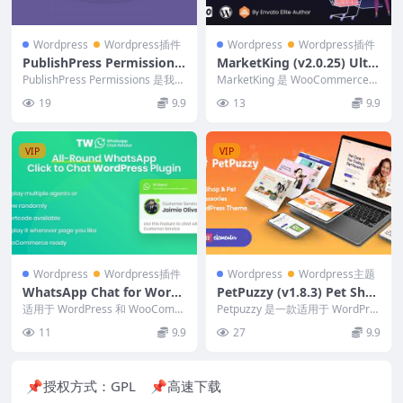
Wordpress
Wordpress插件
Wordpress
Wordpress插件
PublishPress Permissions
MarketKing (v2.0.25) Ulti
Pro 4.1.0
mate Multi Vendor Marke
PublishPress Permissions 是我们
MarketKing 是 WooCommerce
的高级 WordPres...
tplace Plugin for WooCom
的终极多供应商市场解决方案，
19
9.9
13
9.9
提...
merce [Activated]
VIP
VIP
Wordpress
Wordpress插件
Wordpress
Wordpress主题
WhatsApp Chat for Word
PetPuzzy (v1.8.3) Pet Sho
Press and WooCommerce
p WooCommerce Theme
适用于 WordPress 和 WooComm
Petpuzzy 是一款适用于 WordPre
1.2.1
erce 的 WhatsApp 聊...
ss 的响应式宠物店 WooCom...
11
9.9
27
9.9
📌授权方式：
GPL
📌高速下载