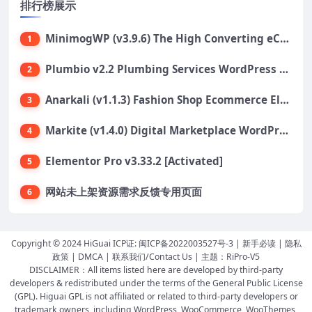
排行榜展示
MinimogWP (v3.9.6) The High Converting eCommerce WordPress Theme
1
Plumbio v2.2 Plumbing Services WordPress Theme
2
Anarkali (v1.1.3) Fashion Shop Ecommerce Elementor Theme
3
Markite (v1.4.0) Digital Marketplace WordPress Theme
4
Elementor Pro v3.33.2 [Activated]
5
网站未上架资源需求反馈专用页面
6
Copyright © 2024 HiGuai ICP证:
闽ICP备2022003527号-3
|
新手必读
|
隐私
政策
|
DMCA
|
联系我们/Contact Us
| 主题：
RiPro-V5
DISCLAIMER：All items listed here are developed by third-party
developers & redistributed under the terms of the General Public License
(GPL). Higuai GPL is not affiliated or related to third-party developers or
trademark owners, including WordPress, WooCommerce, WooThemes,