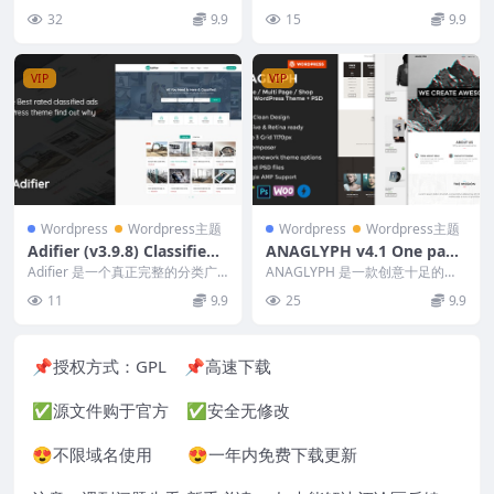
n & Cosmetics
主题，适用于创意精品主题，专...
dPress 插件，专为运动队...
32
9.9
15
9.9
VIP
VIP
Wordpress
Wordpress主题
Wordpress
Wordpress主题
Adifier (v3.9.8) Classified
ANAGLYPH v4.1 One page
Ads WordPress Theme
/ Multi Page WordPress T
Adifier 是一个真正完整的分类广
ANAGLYPH 是一款创意十足的单
告市场。它的所有功能都是从头开
heme
页和多页模板，具有现代扁平、简
11
9.9
25
9.9
始构建的，因...
约和干净的外观...
📌授权方式：
GPL
📌高速下载
✅源文件购于官方 ✅安全无修改
😍不限域名使用 😍一年内免费下载更新