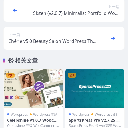
上一篇
Sixten (v2.0.7) Minimalist Portfolio Word
Press Theme
下一篇
Chérie v5.0 Beauty Salon WordPress The
me
相关文章
VIP
VIP
Wordpress
Wordpress主题
Wordpress
Wordpress插件
Celebshine v1.0.7 WooCo
SportsPress Pro v2.7.25 +
mmerce Theme for Fashio
Addons [Activated]
Celebshine 高级 WooCommerce
SportsPress Pro 是一款高级 Wor