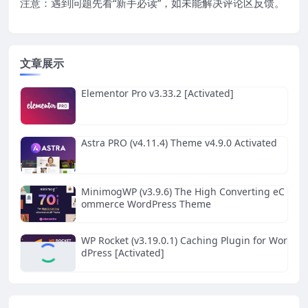
注意：遇到问题先看“
新手必读
”，如未能解决评论区反馈。
文章展示
Elementor Pro v3.33.2 [Activated]
Astra PRO (v4.11.4) Theme v4.9.0 Activated
MinimogWP (v3.9.6) The High Converting eC
ommerce WordPress Theme
WP Rocket (v3.19.0.1) Caching Plugin for Wor
dPress [Activated]