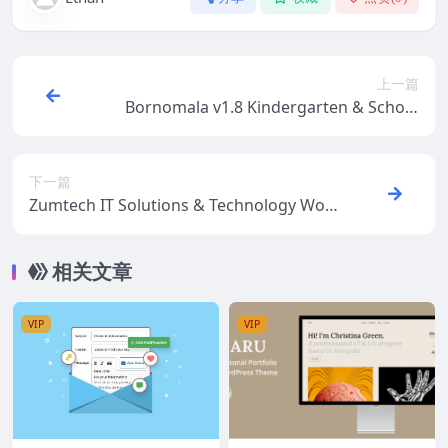
上一篇
Bornomala v1.8 Kindergarten & School
WordPress Theme
下一篇
Zumtech IT Solutions & Technology Wor
dPress Theme v1.0.2
相关文章
VIP
VIP