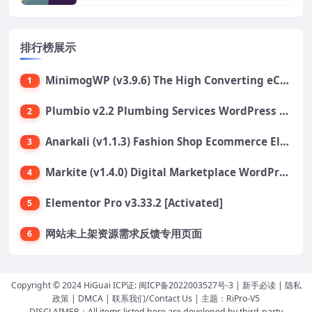
排行榜展示
MinimogWP (v3.9.6) The High Converting eCommerce WordPress Theme
1
Plumbio v2.2 Plumbing Services WordPress Theme
2
Anarkali (v1.1.3) Fashion Shop Ecommerce Elementor Theme
3
Markite (v1.4.0) Digital Marketplace WordPress Theme
4
Elementor Pro v3.33.2 [Activated]
5
网站未上架资源需求反馈专用页面
6
Copyright © 2024 HiGuai ICP证:
闽ICP备2022003527号-3
|
新手必读
|
隐私
政策
|
DMCA
|
联系我们/Contact Us
| 主题：
RiPro-V5
DISCLAIMER：All items listed here are developed by third-party