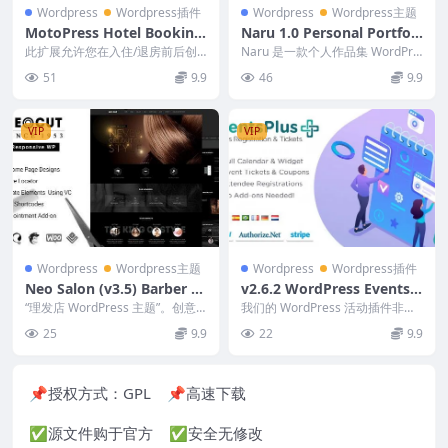
Wordpress
Wordpress插件
Wordpress
Wordpress主题
MotoPress Hotel Booking
Naru 1.0 Personal Portfoli
Event-Driven Emails 1.3.3
o WordPress Theme
此扩展允许您在入住/退房前后创
Naru 是一款个人作品集 WordPre
MotoPress Hotel Booking
建常见的事件驱动电子邮件/通
ss，设计简约现代。WordPress...
51
9.9
46
9.9
知，例如钥匙领取说明或...
Notifier 酒店预定通知
VIP
VIP
Wordpress
Wordpress主题
Wordpress
Wordpress插件
Neo Salon (v3.5) Barber S
v2.6.2 WordPress Events C
hop WordPress Theme
alendar Registration & Tic
“理发店 WordPress 主题”。创意
我们的 WordPress 活动插件非常
时尚的单页理发店模板，具有高
kets [EventsPlus]
适合需要为现有网站创建研讨会、
25
9.9
22
9.9
度 定制功...
活动、课程...
📌授权方式：
GPL
📌高速下载
✅源文件购于官方 ✅安全无修改