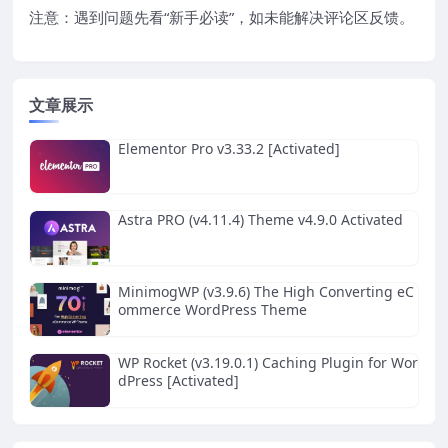
注意：遇到问题先看“
新手必读
”，如未能解决评论区反馈。
文章展示
Elementor Pro v3.33.2 [Activated]
Astra PRO (v4.11.4) Theme v4.9.0 Activated
MinimogWP (v3.9.6) The High Converting eC
ommerce WordPress Theme
WP Rocket (v3.19.0.1) Caching Plugin for Wor
dPress [Activated]