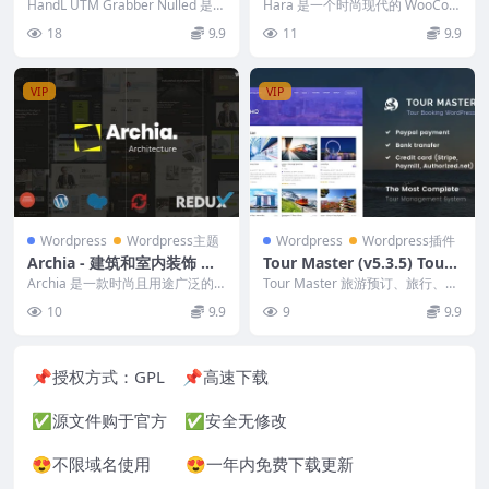
57 The future of tracking i
osmetics Shop WooCom
HandL UTM Grabber Nulled 是
Hara 是一个时尚现代的 WooCom
s here
WordPress 最好的...
merce Theme
merce 主题，专为美容和化妆品
18
9.9
11
9.9
商店设...
VIP
VIP
Wordpress
Wordpress主题
Wordpress
Wordpress插件
Archia - 建筑和室内装饰 Wo
Tour Master (v5.3.5) Tour
rdPress 主题 1.0.3
Booking, Travel, Hotel
Archia 是一款时尚且用途广泛的
Tour Master 旅游预订、旅行、酒
WordPress 主题，专为建筑和室
店 是一款高级 WordPress 插...
10
9.9
9
9.9
内设...
📌授权方式：
GPL
📌高速下载
✅源文件购于官方 ✅安全无修改
😍不限域名使用 😍一年内免费下载更新