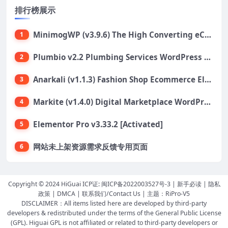
排行榜展示
MinimogWP (v3.9.6) The High Converting eCommerce WordPress Theme
1
Plumbio v2.2 Plumbing Services WordPress Theme
2
Anarkali (v1.1.3) Fashion Shop Ecommerce Elementor Theme
3
Markite (v1.4.0) Digital Marketplace WordPress Theme
4
Elementor Pro v3.33.2 [Activated]
5
网站未上架资源需求反馈专用页面
6
Copyright © 2024 HiGuai ICP证:
闽ICP备2022003527号-3
|
新手必读
|
隐私
政策
|
DMCA
|
联系我们/Contact Us
| 主题：
RiPro-V5
DISCLAIMER：All items listed here are developed by third-party
developers & redistributed under the terms of the General Public License
(GPL). Higuai GPL is not affiliated or related to third-party developers or