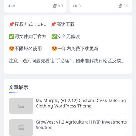
模板 Nulled 是一款创意、现...
效的营销页面和博客文章的 Word
8
9.9
9
9.9
Press 主题...
📌授权方式：
GPL
📌高速下载
✅源文件购于官方 ✅安全无修改
😍不限域名使用 😍一年内免费下载更新
注意：遇到问题先看“
新手必读
”，如未能解决评论区反馈。
文章展示
Mr. Murphy (v1.2.12) Custom Dress Tailoring
Clothing WordPress Theme
GrowVest v1.2 Agricultural HYIP Investments
Solution