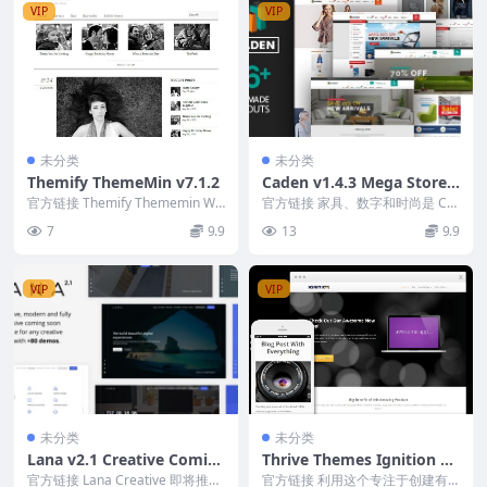
VIP
VIP
未分类
未分类
Themify ThemeMin v7.1.2
Caden v1.4.3 Mega Store
Responsive WordPress Th
官方链接 Themify Thememin Wo
官方链接 家具、数字和时尚是 Ca
rdPress Theme Nu...
eme
den Mega 商店 WooCommerce...
7
9.9
13
9.9
VIP
VIP
未分类
未分类
Lana v2.1 Creative Comin
Thrive Themes Ignition v.
g Soon Template
2.11.1
官方链接 Lana Creative 即将推出
官方链接 利用这个专注于创建有