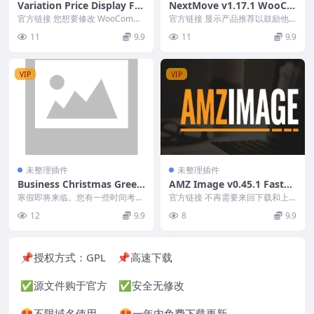
Variation Price Display For
NextMove v1.17.1 WooCo
WooCommerce Pro v1.1.5
mmerce Thank You Page
官方链接 您想要修改 WooComm
官方链接 显示产品推荐以鼓励他
[wpXpress]
erce 变体价格范围在商店中的显
们购买更多与浏览器相比，您的买
11
9.9
11
9.9
示方式吗？...
家更有可能对产品推荐...
VIP
VIP
未整理插件
未整理插件
Business Christmas Greeti
AMZ Image v0.45.1 Fastes
ng Card – WP Plugin v2.0
t Way To Insert Amazon P
寒假即将来临。您有一些时间考虑
官方链接 不再需要来回下载和上
5/22/2021 Download
向您的客户、客户、亲人等发送一
roduct Images in WordPr
传产品评论和比较文章的图像 - 现
12
9.9
8
9.9
些问候。 我们为您提...
在只需单击和搜索...
ess
📌授权方式：
GPL
📌高速下载
✅源文件购于官方 ✅安全无修改
😍不限域名使用 😍一年内免费下载更新