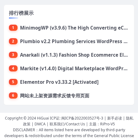
排行榜展示
MinimogWP (v3.9.6) The High Converting eCommerce WordPress Theme
1
Plumbio v2.2 Plumbing Services WordPress Theme
2
Anarkali (v1.1.3) Fashion Shop Ecommerce Elementor Theme
3
Markite (v1.4.0) Digital Marketplace WordPress Theme
4
Elementor Pro v3.33.2 [Activated]
5
网站未上架资源需求反馈专用页面
6
Copyright © 2024 HiGuai ICP证:
闽ICP备2022003527号-3
|
新手必读
|
隐私
政策
|
DMCA
|
联系我们/Contact Us
| 主题：
RiPro-V5
DISCLAIMER：All items listed here are developed by third-party
developers & redistributed under the terms of the General Public License