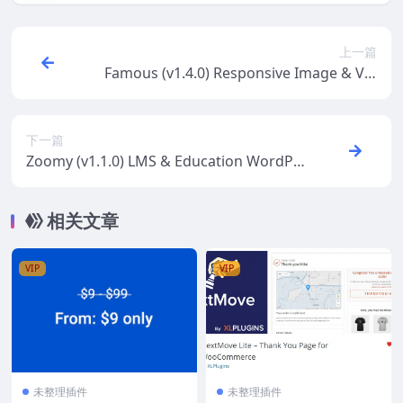
上一篇
Famous (v1.4.0) Responsive Image & Vid
eo Grid Gallery for WPBakery Page Build
er
下一篇
Zoomy (v1.1.0) LMS & Education WordPr
ess Theme | Education
相关文章
VIP
VIP
未整理插件
未整理插件