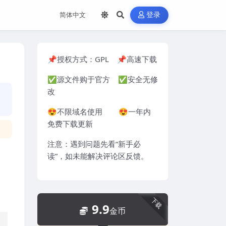
登录
📌授权方式：
GPL
📌高速下载
✅源文件购于官方 ✅安全无修
改
😍不限域名使用 😍一年内
免费下载更新
注意：遇到问题先看“
新手必
读
”，如未能解决评论区反馈。
下载
9.9
金币