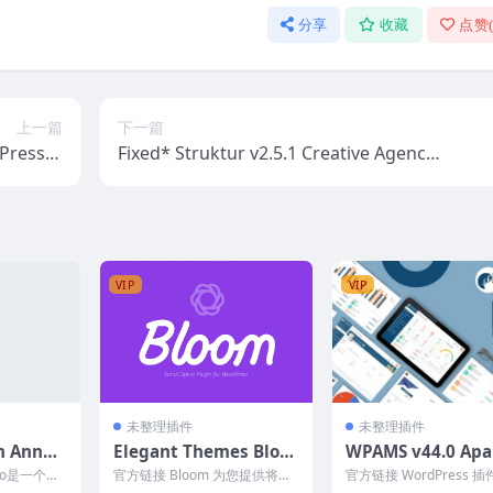
分享
收藏
点赞
上一篇
下一篇
dPress &
Fixed* Struktur v2.5.1 Creative Agency
Manager
WordPress Theme
VIP
VIP
未整理插件
未整理插件
in Annou
Elegant Themes Bloo
WPAMS v44.0 Ap
 v3.6.0
m Email Opt-Ins v.1.3.
ent Management 
Pro是一个轻
官方链接 Bloom 为您提供将网
官方链接 WordPress 插件
12
em For WordPres
横幅、促销
站访问者转变为忠实追随者和客
ed 的公寓管理系统是管