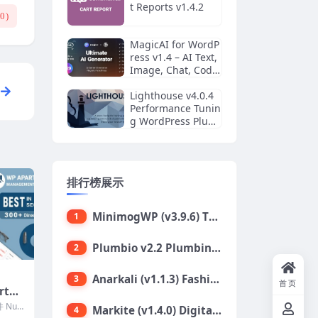
t Reports v1.4.2
(
0
)
MagicAI for WordP
ress v1.4 – AI Text,
Image, Chat, Code,
and Voice Generat
or
Lighthouse v4.0.4
Performance Tunin
g WordPress Plugi
n
排行榜展示
MinimogWP (v3.9.6) The High Converting eCommerce WordPress Theme
1
Plumbio v2.2 Plumbing Services WordPress Theme
2
Anarkali (v1.1.3) Fashion Shop Ecommerce Elementor Theme
3
首页
artm
Syst
 Null
Markite (v1.4.0) Digital Marketplace WordPress Theme
4
s
理完整