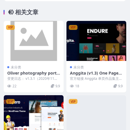
相关文章
VIP
VIP
未分类
未分类
Oliver photography portf
Anggita (v1.3) One Page P
olio theme v.1.3.1
ortfolio Theme
变更日志： v1.3.1（2020年11月2
官方链接 Anggita 单页作品集主题
4日） - 新增英雄轮播； - 修复...
Nulled 是一款响应式现代创意单
22
9.9
18
9.9
页...
VIP
VIP