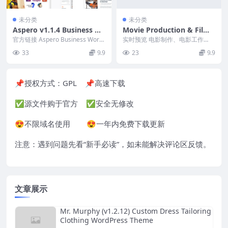
未分类
未分类
Aspero v1.1.4 Business W
Movie Production & Film
ordPress Theme
Studio WordPress Theme
官方链接 Aspero Business Word
实时预览 电影制作、电影工作
Press 主题 Nulled...
– Ftage v.3.0.0 Free Downl
室、创意与娱乐 WordPress 主题
33
9.9
23
9.9
主要针对电影...
oad
📌授权方式：
GPL
📌高速下载
✅源文件购于官方 ✅安全无修改
😍不限域名使用 😍一年内免费下载更新
注意：遇到问题先看“
新手必读
”，如未能解决评论区反馈。
文章展示
Mr. Murphy (v1.2.12) Custom Dress Tailoring
Clothing WordPress Theme