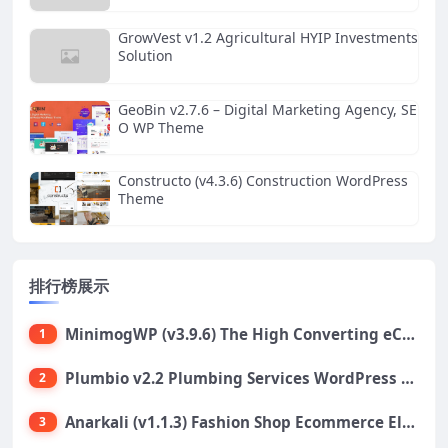
GrowVest v1.2 Agricultural HYIP Investments
Solution
GeoBin v2.7.6 – Digital Marketing Agency, SE
O WP Theme
Constructo (v4.3.6) Construction WordPress
Theme
排行榜展示
MinimogWP (v3.9.6) The High Converting eCommerce WordPress Theme
1
Plumbio v2.2 Plumbing Services WordPress Theme
2
Anarkali (v1.1.3) Fashion Shop Ecommerce Elementor Theme
3