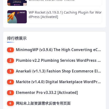
WP Rocket (v3.19.0.1) Caching Plugin for Wor
dPress [Activated]
排行榜展示
MinimogWP (v3.9.6) The High Converting eCommerce WordPress Theme
1
Plumbio v2.2 Plumbing Services WordPress Theme
2
Anarkali (v1.1.3) Fashion Shop Ecommerce Elementor Theme
3
Markite (v1.4.0) Digital Marketplace WordPress Theme
4
Elementor Pro v3.33.2 [Activated]
5
网站未上架资源需求反馈专用页面
6