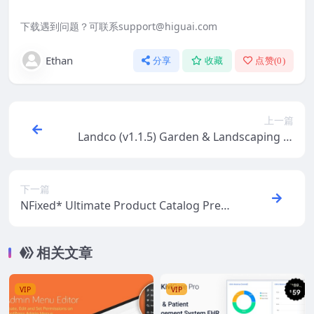
下载遇到问题？可联系support@higuai.com
Ethan
分享
收藏
点赞(
0
)
上一篇
Landco (v1.1.5) Garden & Landscaping W
ordPress Theme + RTL
下一篇
NFixed* Ultimate Product Catalog Premi
um (v5.2.13) [FREE update officially**]
相关文章
VIP
VIP