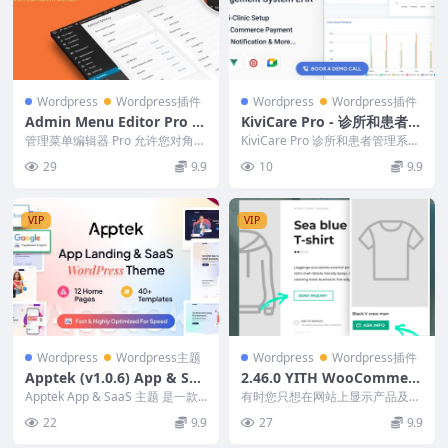
Wordpress
Wordpress插件
Wordpress
Wordpress插件
Admin Menu Editor Pro 2.
KiviCare Pro - 诊所和患者管
26.1 + Addons
理系统 EHR（附加组件） 2.
管理菜单编辑器 Pro 允许您对角色
KiviCare Pro 诊所和患者管理系统
或用户隐藏菜单、通过拖放组织菜
5.1
EHR 是一个令人印象深刻的诊所
29
9.9
10
9.9
单、更改 60...
和...
VIP
VIP
Wordpress
Wordpress主题
Wordpress
Wordpress插件
Apptek (v1.0.6) App & Saa
2.46.0 YITH WooCommerc
S Theme [Activated]
e Catalog Mode Premium
Apptek App & SaaS 主题 是一款
有时您只想在网站上显示产品及其
高级 App &...
信息或价格，但不希望访问者可以
22
9.9
27
9.9
购买这些产品。在这种...