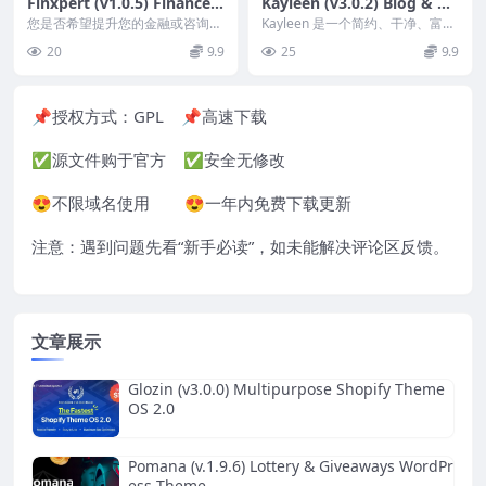
Finxpert (v1.0.5) Finance
Kayleen (v3.0.2) Blog & M
& Consulting Business Wo
agazine WordPress Them
您是否希望提升您的金融或咨询业
Kayleen 是一个简约、干净、富有
rdPress Theme
务的在线形象？ Finxpert就是您的
e
创意且用途广泛的 Wordpress 主
20
9.9
25
9.9
最佳选择 ...
题...
📌授权方式：
GPL
📌高速下载
✅源文件购于官方 ✅安全无修改
😍不限域名使用 😍一年内免费下载更新
注意：遇到问题先看“
新手必读
”，如未能解决评论区反馈。
文章展示
Glozin (v3.0.0) Multipurpose Shopify Theme
OS 2.0
Pomana (v.1.9.6) Lottery & Giveaways WordPr
ess Theme