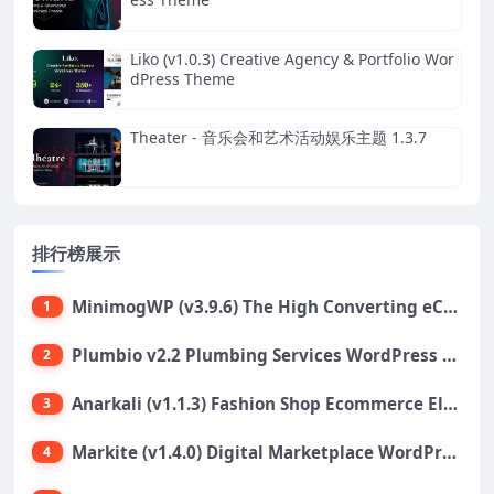
Liko (v1.0.3) Creative Agency & Portfolio Wor
dPress Theme
Theater - 音乐会和艺术活动娱乐主题 1.3.7
排行榜展示
MinimogWP (v3.9.6) The High Converting eCommerce WordPress Theme
1
Plumbio v2.2 Plumbing Services WordPress Theme
2
Anarkali (v1.1.3) Fashion Shop Ecommerce Elementor Theme
3
Markite (v1.4.0) Digital Marketplace WordPress Theme
4