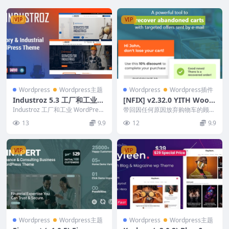
VIP
VIP
Wordpress
Wordpress主题
Wordpress
Wordpress插件
Industroz 5.3 工厂和工业
[NFIX] v2.32.0 YITH Wooc
WordPress 主题
ommerce Recover Aband
Industroz 工厂和工业 WordPress
带回因任何原因放弃购物车的顾
主题 是创建所有类型的工业、...
oned Cart Premium [Origi
客。向他们发送一封自动电子邮
13
9.9
12
9.9
件，鼓励顾客他们在购物车...
nal Version Number**]
VIP
VIP
Wordpress
Wordpress主题
Wordpress
Wordpress主题