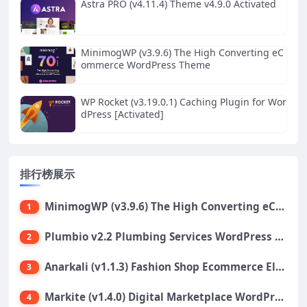
Astra PRO (v4.11.4) Theme v4.9.0 Activated
MinimogWP (v3.9.6) The High Converting eC
ommerce WordPress Theme
WP Rocket (v3.19.0.1) Caching Plugin for Wor
dPress [Activated]
排行榜展示
MinimogWP (v3.9.6) The High Converting eCommerce WordPress Theme
1
Plumbio v2.2 Plumbing Services WordPress Theme
2
Anarkali (v1.1.3) Fashion Shop Ecommerce Elementor Theme
3
Markite (v1.4.0) Digital Marketplace WordPress Theme
4