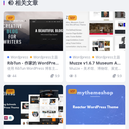
相关文章
VIP
VIP
Wordpress
Wordpress主题
Wordpress
Wordpress主题
RibTun - 作家的 WordPress
Muzze v1.6.7 Museum Art
博客主题 1.2
Gallery Exhibition WordPr
使用 RibTun WordPress 博客主
Muzze – 美术馆、博物馆、展览和
题， 您将获得一个现代化的博
ess Theme
活动 WordPress 主题，专为所有
44
9.9
8
9.9
客，其...
类...
VIP
VIP