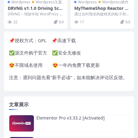
Wordpress
Wordpress主题
Wordpress
Wordpress插件
DRVNG v1.1.0 Driving Sch
MyThemeShop Reactor W
ool WordPress Theme
ordPress Theme v1.1.3
DRVNG – 驾驶学校 WordPress 主
通过实时预览构建精美的帖子和页
题是一个现代、干净且专业的 W
面，让您的帖子看起来比竞争对手
32
9.9
17
9.9
o...
更好！ 官方链接
📌授权方式：
GPL
📌高速下载
✅源文件购于官方 ✅安全无修改
😍不限域名使用 😍一年内免费下载更新
注意：遇到问题先看“
新手必读
”，如未能解决评论区反馈。
文章展示
Elementor Pro v3.33.2 [Activated]