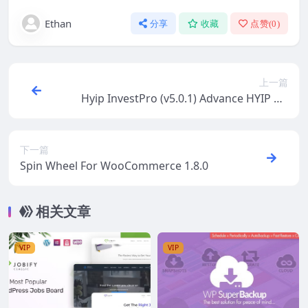
Ethan
分享
收藏
点赞(
0
)
上一篇
Hyip InvestPro (v5.0.1) Advance HYIP & I
CO Investment Wallet & Banking Platfor
m (Activated)
下一篇
Spin Wheel For WooCommerce 1.8.0
相关文章
VIP
VIP