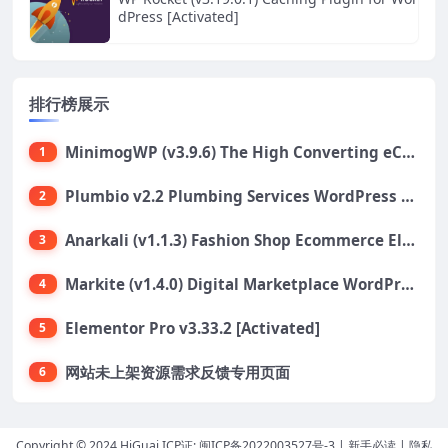
dPress [Activated]
排行榜展示
MinimogWP (v3.9.6) The High Converting eCommerce WordPress Theme
1
Plumbio v2.2 Plumbing Services WordPress Theme
2
Anarkali (v1.1.3) Fashion Shop Ecommerce Elementor Theme
3
Markite (v1.4.0) Digital Marketplace WordPress Theme
4
Elementor Pro v3.33.2 [Activated]
5
网站未上架资源需求反馈专用页面
6
Copyright © 2024 HiGuai ICP证:
闽ICP备2022003527号-3
|
新手必读
|
隐私