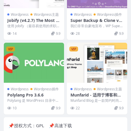
Wordpress
Wordpress主题
Wordpress
Wordpress插件
Jobify (v4.2.7) The Most P
Super Backup & Clone v2.
opular WordPress Job Boa
4 Migrate for WordPress
使用 Jobify （最容易使用的求职板
我们非常自豪地宣布，WP SuperB
rd Theme
主题）创建职位列表网站从未如此
ackup 可以让您做到这一点！ 在
14
9.9
28
9.9
简单。创建...
您的网...
VIP
VIP
Wordpress
Wordpress插件
Wordpress
Wordpress主题
Polylang Pro 3.6.6
Munfarid - 适用于博客和商
店的 WordPress 主题 1.0.5
Polylang 是 WordPress 目录中最
Munfarid Blog 是一款简约时尚的
流行的多语言插件。这是 Pol...
现代 WordPress 博客和商店...
10
9.9
22
9.9
📌授权方式：
GPL
📌高速下载