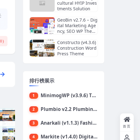
cultural HYIP Inves
tments Solution
任
GeoBin v2.7.6 – Dig
ital Marketing Age
ncy, SEO WP Them
e
(
0
)
Constructo (v4.3.6)
Construction Word
Press Theme
排行榜展示
MinimogWP (v3.9.6) The High Converting eCommerce WordPress Theme
1
Plumbio v2.2 Plumbing Services WordPress Theme
2
Anarkali (v1.1.3) Fashion Shop Ecommerce Elementor Theme
3
首页
Markite (v1.4.0) Digital Marketplace WordPress Theme
4