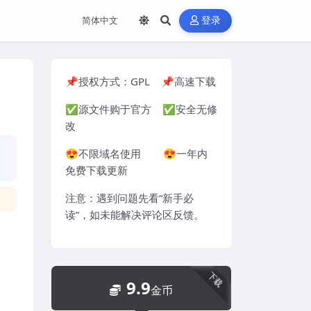
登录
📌授权方式：
GPL
📌高速下载
✅源文件购于官方 ✅安全无修
改
😍不限域名使用 😍一年内
免费下载更新
注意：遇到问题先看“
新手必
读
”，如未能解决评论区反馈。
下载
9.9
金币