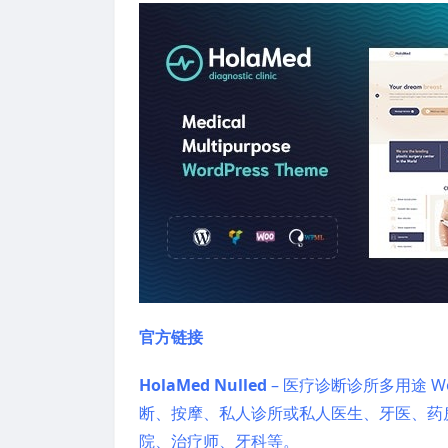
官方链接
HolaMed Nulled
– 医疗诊断诊所多用途 W
断、按摩、私人诊所或私人医生、牙医、药房
院、治疗师、牙科等。