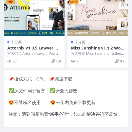
VIP
VIP
未分类
未分类
Attornix v1.0.9 Lawyer W
Miss Sunshine v1.1.2 Wo
ordPress Theme
men Lifestyle Blog WordP
官方链接 Attornix Lawyer WordP
官方链接 Miss Sunshine Nulled
ress 主题 Nulled...
ress Theme
是专为创意博主、作品集和时尚...
27
9.9
9
9.9
📌授权方式：
GPL
📌高速下载
✅源文件购于官方 ✅安全无修改
😍不限域名使用 😍一年内免费下载更新
注意：遇到问题先看“
新手必读
”，如未能解决评论区反馈。