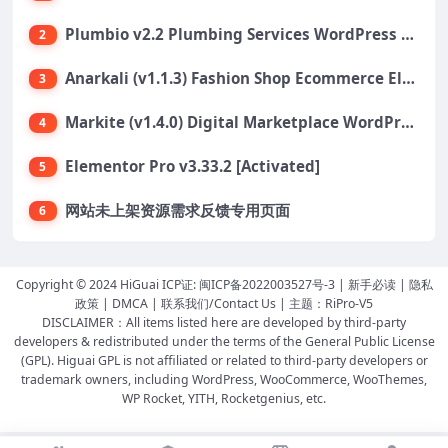
Plumbio v2.2 Plumbing Services WordPress Theme
2
Anarkali (v1.1.3) Fashion Shop Ecommerce Elementor Theme
3
Markite (v1.4.0) Digital Marketplace WordPress Theme
4
Elementor Pro v3.33.2 [Activated]
5
网站未上架资源需求反馈专用页面
6
Copyright © 2024 HiGuai ICP证:
闽ICP备2022003527号-3
|
新手必读
|
隐私
政策
|
DMCA
|
联系我们/Contact Us
| 主题：
RiPro-V5
DISCLAIMER：All items listed here are developed by third-party
developers & redistributed under the terms of the General Public License
(GPL). Higuai GPL is not affiliated or related to third-party developers or
trademark owners, including WordPress, WooCommerce, WooThemes,
WP Rocket, YITH, Rocketgenius, etc.