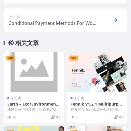
0
下一篇
Conditional Payment Methods For WooC
ommerce v4.0.0 StoreApps
相关文章
VIP
VIP
未分类
未分类
Earth – Eco/Environmenta
Fennik v1.2.1 Multipurpos
l NonProfit WordPress Th
e Creative Theme
地球是一个以环境、生态友好型网
官方链接 Fennik 是一款创意拖放
eme v4.4
站为理念构建的顶级 WordPress
主题，是出于对热情的网络爱好者
11
9.9
7
9.9
主题。这是...
的热爱而创建...