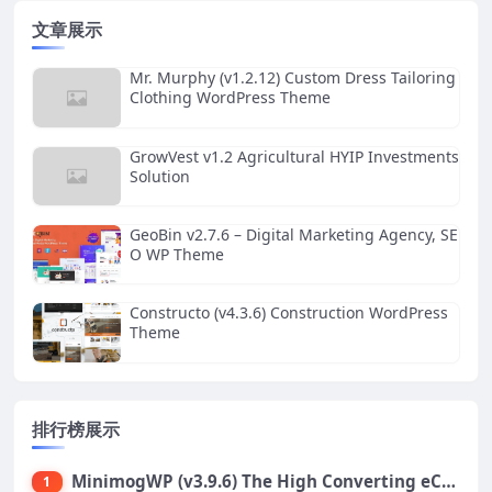
文章展示
Mr. Murphy (v1.2.12) Custom Dress Tailoring
Clothing WordPress Theme
GrowVest v1.2 Agricultural HYIP Investments
Solution
GeoBin v2.7.6 – Digital Marketing Agency, SE
O WP Theme
Constructo (v4.3.6) Construction WordPress
Theme
排行榜展示
MinimogWP (v3.9.6) The High Converting eCommerce WordPress Theme
1