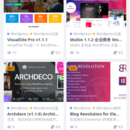
Wordpress
Wordpress主题
Wordpress
Wordpress主题
VisualSite Pro v1.1.1
Multio 1.1.2 企业商务 Wor
dPress 主题
VisualSite Pro是一个 WordPress
Multio 多用途 WordPress 主题 是
主题，旨在满足企业和网站...
一款基于最新技术的创意独特设
15
9.9
18
9.9
计...
VIP
VIP
Wordpress
Wordpress主题
Wordpress
Wordpress插件
Archdeco (v1.1.0) Architec
Blog Revolution for Eleme
ture & Interior Design Ag
ntor WordPress Plugin v1.
完美、简洁的设计和时尚的细节
欢迎来到 Elementor 的博客革
ency Portfolio WordPress
——所有这些都是关于Archdeco
0
命。有了这个很棒的插件，您可以
9
9.9
8
9.9
室内设计 Wo...
使用 ele...
Theme