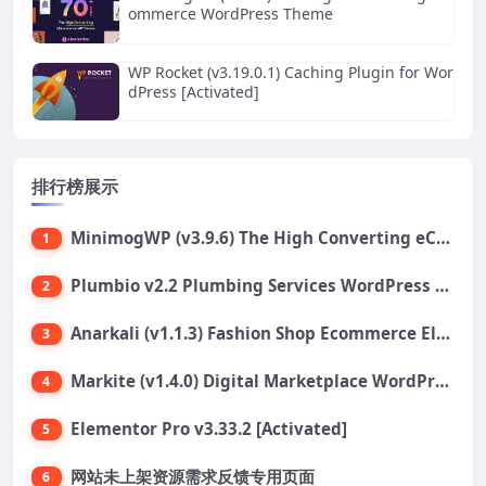
ommerce WordPress Theme
WP Rocket (v3.19.0.1) Caching Plugin for Wor
dPress [Activated]
排行榜展示
MinimogWP (v3.9.6) The High Converting eCommerce WordPress Theme
1
Plumbio v2.2 Plumbing Services WordPress Theme
2
Anarkali (v1.1.3) Fashion Shop Ecommerce Elementor Theme
3
Markite (v1.4.0) Digital Marketplace WordPress Theme
4
Elementor Pro v3.33.2 [Activated]
5
网站未上架资源需求反馈专用页面
6