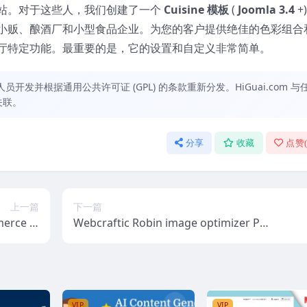
站。对于这些人，我们创建了一个
Cuisine 模板
(
Joomla 3.4
+
小贩、酿酒厂和小型食品企业。为您的客户提供绝佳的色彩组合
厅特定功能。最重要的是，它的设置和自定义非常简单。
发并根据通用公共许可证 (GPL) 的条款重新分发。HiGuai.com 与
关联。
分享
收藏
点赞
上一篇
下一篇
erce Pl
Webcraftic Robin image optimizer PR
n v1.2.1
O (v1.8.4) WordPress image optimizati
on [Read Desc*]
VIP
VIP