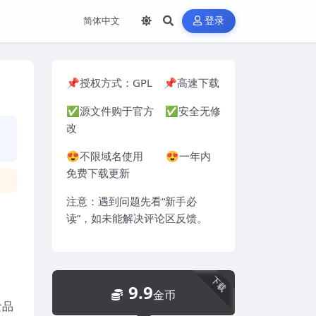
登录
📌授权方式：
GPL
📌高速下载
✅源文件购于官方 ✅安全无修
改
😍不限域名使用 😍一年内
免费下载更新
注意：遇到问题先看“
新手必
读
”，如未能解决评论区反馈。
下载
9.9
金币
食品