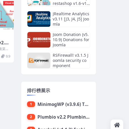
restashop v1.6-v1.
7-v8x) by PrestaHer
o
JRealtime Analytics
v3.11 [J3, J4, J5] Joo
mla
Joom Donation (v5.
10.9) Donations for
2.6.
Joomla
stas
超级菜单
) by
超级易
RSFirewall! v3.1.5 J
9.9
oomla security co
mponent
排行榜展示
MinimogWP (v3.9.6) The High Converting eCommerce WordPress Theme
1
Plumbio v2.2 Plumbing Services WordPress Theme
2