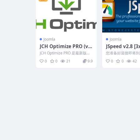
Joomla
Joomla
JCH Optimize PRO (v9.
JSpeed v2.8 [3
0.2) accelerate Joomla
omla
JCH Optimize PRO 是最新版本
您准备好迎接即将到来的
中最受欢迎的 Joomla 加速插
e Speedgeddon 了
0
0
21
9.9
0
0
42
件...
d...