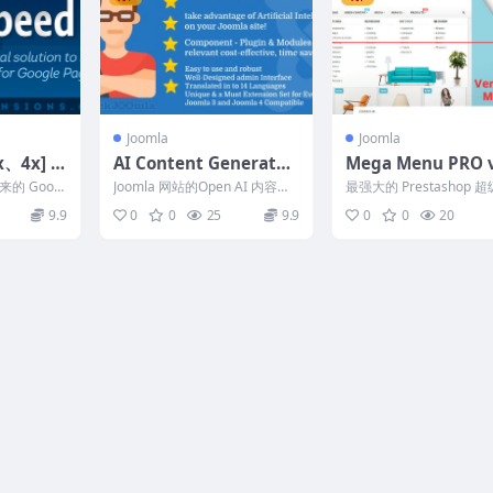
Joomla
Joomla
x、4x] Jo
AI Content Generator
Mega Menu PRO v
v1.2.2 Joomla
3 module for (Pre
 Googl
Joomla 网站的Open AI 内容创
最强大的 Prestashop 
hop v1.6-v1.7-v8x
吗？JSpee
建者 借助人工智能的力量，为
模块 2021，设计出色，
9.9
0
0
25
9.9
0
0
20
您的 Jo...
用，在移...
PrestaHero