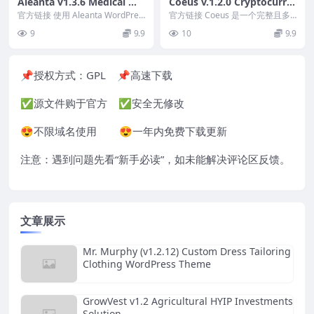
Aleanta v1.3.6 Medical Wo
Coeus v.1.2.0 Cryptocurre
rdPress Theme
ncy Landing Page WordPr
官方链接 使用 Aleanta WordPres
官方链接 Coeus 是一个完整且多
s 主题，您的网站可以像您提供
ess Theme
功能的登陆页面 WordPress 主
9
9.9
10
9.9
的...
题，非...
📌授权方式：
GPL
📌高速下载
✅源文件购于官方 ✅安全无修改
😍不限域名使用 😍一年内免费下载更新
注意：遇到问题先看“
新手必读
”，如未能解决评论区反馈。
文章展示
Mr. Murphy (v1.2.12) Custom Dress Tailoring
Clothing WordPress Theme
GrowVest v1.2 Agricultural HYIP Investments
Solution