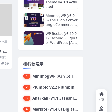
Theme v4.9.0 Activ
ated
MinimogWP (v3.9.
6) The High Conver
ting eCommerce W
ordPress Theme
WP Rocket (v3.19.0.
1) Caching Plugin f
ress主
or WordPress [Acti
vated]
Auto
Press
、现代
ess
9.9
排行榜展示
MinimogWP (v3.9.6) The High Converting eCommerce WordPress Theme
1
Plumbio v2.2 Plumbing Services WordPress Theme
2
Anarkali (v1.1.3) Fashion Shop Ecommerce Elementor Theme
3
首页
Markite (v1.4.0) Digital Marketplace WordPress Theme
4