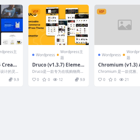
VIP
VIP
rdpress主
Wordpress主
Wordp
Wordpress
Wordpress
题
题
 Creati
Druco (v1.3.7) Elemen
Chromium (v1.3) 
Theme fo
tor WooCommerce W
Parts Shop Word
精心设计的灵
Druco是一款专为在线购物商店
Chromium 是一款优雅
e Usage
ordPress Theme
Woo Theme
ordPres
设计的 WooCommerce WordP
且功能强大的汽车 WordPr
9.9
0
0
12
9.9
0
0
21
res...
主题，主...