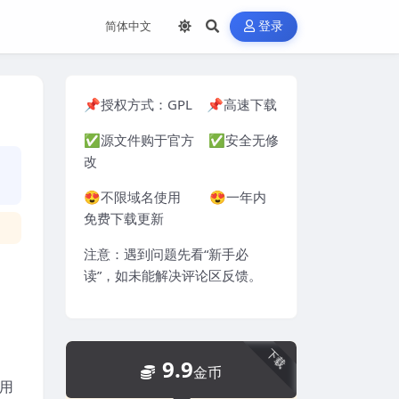
登录
📌授权方式：
GPL
📌高速下载
✅源文件购于官方 ✅安全无修
改
😍不限域名使用 😍一年内
免费下载更新
注意：遇到问题先看“
新手必
读
”，如未能解决评论区反馈。
下载
9.9
金币
适用