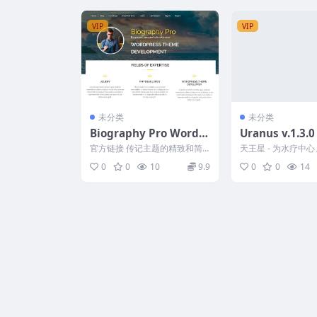
VIP
VIP
未分类
未分类
Biography Pro WordP
Uranus v.1.3.0
ress Theme v2.8.7
ess Spa, Healt
官方链接 传记主题的精致和简
天王星 - 为水疗中
Care, And Mas
洁帮助人们轻松地展示他们的个
体护理服务完美设计
0
0
10
9.9
0
0
14
人网站。对于所有希望展示...
用于美容院、健康水疗.
heme Downlo