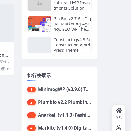
cultural HYIP Inves
tments Solution
GeoBin v2.7.6 – Dig
ital Marketing Age
ncy, SEO WP Them
e
Constructo (v4.3.6)
Construction Word
Press Theme
ronm
Word
友好型
rdPr
9.9
排行榜展示
MinimogWP (v3.9.6) The High Converting eCommerce WordPress Theme
1
Plumbio v2.2 Plumbing Services WordPress Theme
2
Anarkali (v1.1.3) Fashion Shop Ecommerce Elementor Theme
3
首页
Markite (v1.4.0) Digital Marketplace WordPress Theme
4