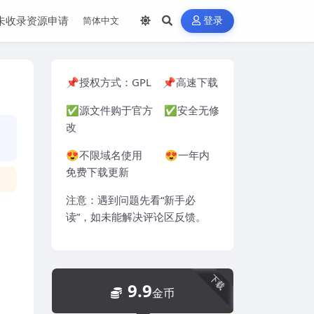
未收录资源申请
登录
📌授权方式：
GPL
📌高速下载
✅源文件购于官方 ✅安全无修
改
😍不限域名使用 😍一年内
免费下载更新
注意：遇到问题先看“
新手必
读
”，如未能解决评论区反馈。
下载
9.9
金币