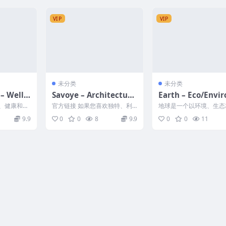
VIP
VIP
未分类
未分类
 – Welln
Savoye – Architecture
Earth – Eco/Envi
h, Body
& Interior WordPress
ental NonProfit 
心、健康和身
官方链接 如果您喜欢独特、利
地球是一个以环境、生态
sagist T
Theme v.1.0 #
Press Theme v4.4
的主题。适
基和创意的主题，Savoye – 建
网站为理念构建的顶级 Wo
9.9
0
0
8
9.9
0
0
11
..
筑与室内 Wor...
ess 主题。这是...
ad