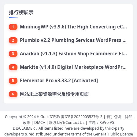
排行榜展示
MinimogWP (v3.9.6) The High Converting eCommerce WordPress Theme
1
Plumbio v2.2 Plumbing Services WordPress Theme
2
Anarkali (v1.1.3) Fashion Shop Ecommerce Elementor Theme
3
Markite (v1.4.0) Digital Marketplace WordPress Theme
4
Elementor Pro v3.33.2 [Activated]
5
网站未上架资源需求反馈专用页面
6
Copyright © 2024 HiGuai ICP证:
闽ICP备2022003527号-3
|
新手必读
|
隐私
政策
|
DMCA
|
联系我们/Contact Us
| 主题：
RiPro-V5
DISCLAIMER：All items listed here are developed by third-party
developers & redistributed under the terms of the General Public License