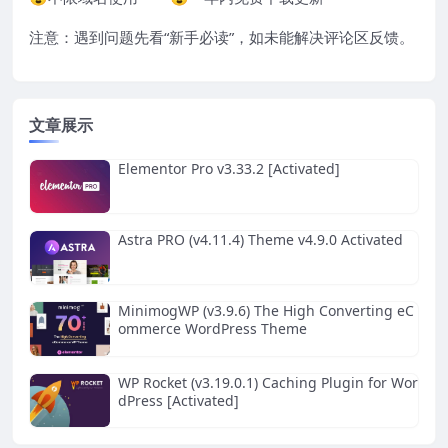
注意：遇到问题先看“
新手必读
”，如未能解决评论区反馈。
文章展示
Elementor Pro v3.33.2 [Activated]
Astra PRO (v4.11.4) Theme v4.9.0 Activated
MinimogWP (v3.9.6) The High Converting eC
ommerce WordPress Theme
WP Rocket (v3.19.0.1) Caching Plugin for Wor
dPress [Activated]