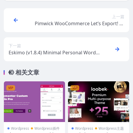
上一篇
Pimwick WooCommerce Let’s Export! Pr
o v1.27
下一篇
Eskimo (v1.8.4) Minimal Personal WordP
ress Blog Theme
相关文章
VIP
VIP
Wordpress
Wordpress插件
Wordpress
Wordpress主题