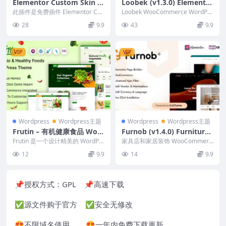
Elementor Custom Skin P
Loobek (v1.3.0) Elementor
ro v3.2.5 (Activated)
Multipurpose WooComm
此插件是免费插件 Elementor Cus
Loobek WooCommerce WordPre
tom Skin 的插件，并附带额外...
erce Theme
ss 主题 专为在线商店购物...
28
9.9
43
9.9
VIP
VIP
Wordpress
Wordpress主题
Wordpress
Wordpress主题
Frutin – 有机健康食品 Wor
Furnob (v1.4.0) Furniture
dPress 主题 1.0.0
Store WooCommerce The
Frutin 是一个设计精美的 WordPr
家具店和家居装饰 WooCommerc
ess 主题，非常适合有机和健康食
me
e 电子商务 WordPress 主题 如...
12
9.9
14
9.9
品...
📌授权方式：
GPL
📌高速下载
✅源文件购于官方 ✅安全无修改
😍不限域名使用 😍一年内免费下载更新