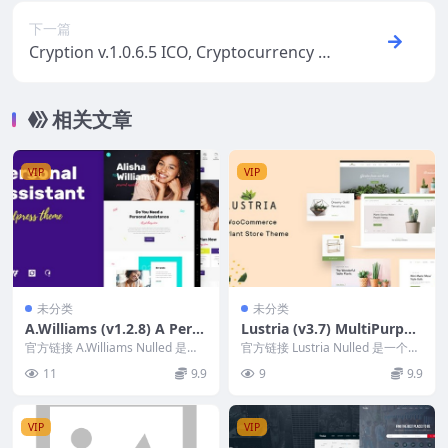
下一篇
Cryption v.1.0.6.5 ICO, Cryptocurrency &
Blockchain WordPress Theme
相关文章
VIP
VIP
未分类
未分类
A.Williams (v1.2.8) A Pers
Lustria (v3.7) MultiPurpos
onal Assistant & Administ
e Plant Store WordPress T
官方链接 A.Williams Nulled 是一
官方链接 Lustria Nulled 是一个有
rative Services WordPress
个响应灵敏、色彩丰富、真实且
heme
吸引力且简洁的 WordPres...
11
9.9
9
9.9
时...
Theme #
VIP
VIP