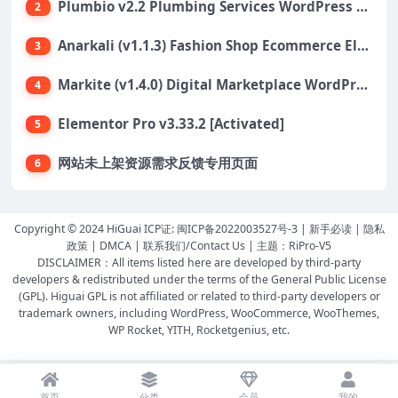
Plumbio v2.2 Plumbing Services WordPress Theme
2
Anarkali (v1.1.3) Fashion Shop Ecommerce Elementor Theme
3
Markite (v1.4.0) Digital Marketplace WordPress Theme
4
Elementor Pro v3.33.2 [Activated]
5
网站未上架资源需求反馈专用页面
6
Copyright © 2024 HiGuai ICP证:
闽ICP备2022003527号-3
|
新手必读
|
隐私
政策
|
DMCA
|
联系我们/Contact Us
| 主题：
RiPro-V5
DISCLAIMER：All items listed here are developed by third-party
developers & redistributed under the terms of the General Public License
(GPL). Higuai GPL is not affiliated or related to third-party developers or
trademark owners, including WordPress, WooCommerce, WooThemes,
WP Rocket, YITH, Rocketgenius, etc.
首页
分类
会员
我的