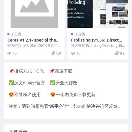
未分类
未分类
Ceres v1.2.1- special them
Prolisting (v1.36) Director
e for barbershops and tat
y & Listing WordPress The
官方链接 令人印象深刻的复古主
官方链接 Prolisting Directory 和 L
too salons Downloads
题，为您的理发店沙龙提供真实的
me
isting Word...
15
9.9
10
9.9
设计。非常适合理发师...
📌授权方式：
GPL
📌高速下载
✅源文件购于官方 ✅安全无修改
😍不限域名使用 😍一年内免费下载更新
注意：遇到问题先看“
新手必读
”，如未能解决评论区反馈。