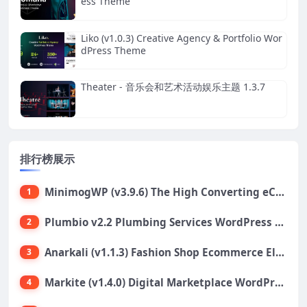
ess Theme
Liko (v1.0.3) Creative Agency & Portfolio Wor
dPress Theme
Theater - 音乐会和艺术活动娱乐主题 1.3.7
排行榜展示
MinimogWP (v3.9.6) The High Converting eCommerce WordPress Theme
1
Plumbio v2.2 Plumbing Services WordPress Theme
2
Anarkali (v1.1.3) Fashion Shop Ecommerce Elementor Theme
3
Markite (v1.4.0) Digital Marketplace WordPress Theme
4