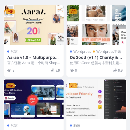
VIP
VIP
独家
Wordpress
Wordpress主题
Aaraa v1.0 – Multipurpose
DoGood (v1.1) Charity & N
Shopify Theme
onprofit Theme
官方链接 Aara 是一个时尚 Shopif
使用DoGood 慈善与非营利主题一
y 主题，适用于与时尚、服装配
次一笔捐款进行更改！专为任何筹
8
9.9
9
9.9
饰、服...
款、慈善基金会...
VIP
VIP
独家
独家