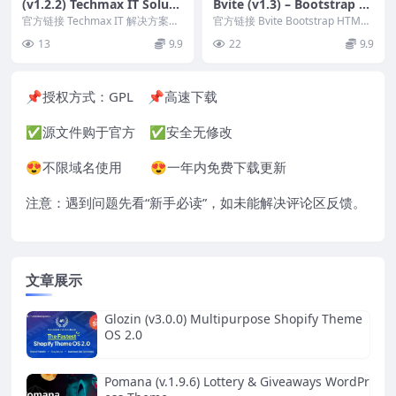
(v1.2.2) Techmax IT Soluti
Bvite (v1.3) – Bootstrap H
ons & Technology WordPr
TML , Vite, Laravel, PHP, R
官方链接 Techmax IT 解决方案和
官方链接 Bvite Bootstrap HTM
ess Theme
技术 WordPress 主题 Nul...
eact Multipurpose Admin
L、Vite、Laravel、P...
13
9.9
22
9.9
Dashboard Template
📌授权方式：
GPL
📌高速下载
✅源文件购于官方 ✅安全无修改
😍不限域名使用 😍一年内免费下载更新
注意：遇到问题先看“
新手必读
”，如未能解决评论区反馈。
文章展示
Glozin (v3.0.0) Multipurpose Shopify Theme
OS 2.0
Pomana (v.1.9.6) Lottery & Giveaways WordPr