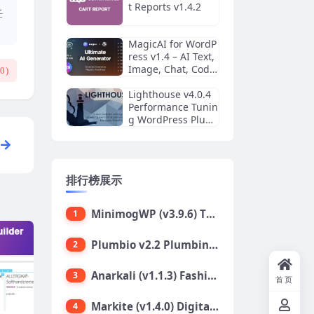
t Reports v1.4.2
任
MagicAI for WordP
ress v1.4 – AI Text,
Image, Chat, Code,
(
0
)
and Voice Generat
or
Lighthouse v4.0.4
Performance Tunin
g WordPress Plugi
n
排行榜展示
MinimogWP (v3.9.6) The High Converting eCommerce WordPress Theme
1
Plumbio v2.2 Plumbing Services WordPress Theme
2
Anarkali (v1.1.3) Fashion Shop Ecommerce Elementor Theme
3
首页
Markite (v1.4.0) Digital Marketplace WordPress Theme
4