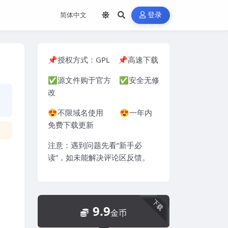
登录
📌授权方式：
GPL
📌高速下载
✅源文件购于官方 ✅安全无修
改
😍不限域名使用 😍一年内
免费下载更新
注意：遇到问题先看“
新手必
读
”，如未能解决评论区反馈。
下载
9.9
金币