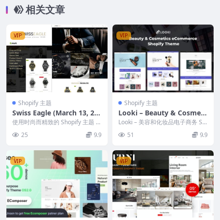
相关文章
VIP
VIP
Shopify 主题
Shopify 主题
Swiss Eagle (March 13, 20
Looki – Beauty & Cosmeti
24) Shopify Watch Store
cs eCommerce Shopify Th
使用时尚而精致的 Shopify 主题 S
Looki – 美容和化妆品电子商务 Sh
wiss Eagle 提升您的在线手表...
eme
opify 主题是一款出色的 Shop...
25
9.9
51
9.9
VIP
VIP