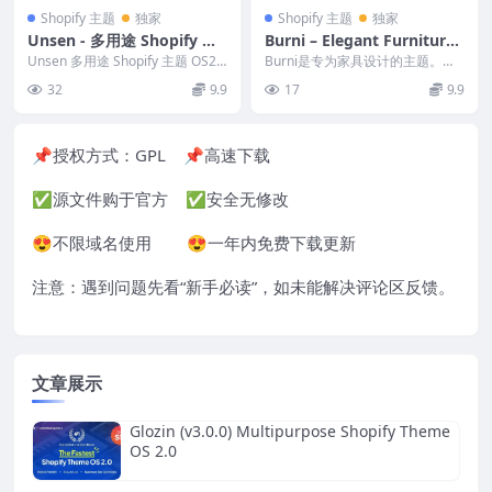
Shopify 主题
独家
Shopify 主题
独家
Unsen - 多用途 Shopify 主
Burni – Elegant Furniture
题 OS2.0 1.9.2
Shop For Shopify
Unsen 多用途 Shopify 主题 OS2.0
Burni是专为家具设计的主题。如
是由我们出色的 The4 ...
果您需要一家家具店，桌子，椅
32
9.9
17
9.9
子，橱柜，床......
📌授权方式：
GPL
📌高速下载
✅源文件购于官方 ✅安全无修改
😍不限域名使用 😍一年内免费下载更新
注意：遇到问题先看“
新手必读
”，如未能解决评论区反馈。
文章展示
Glozin (v3.0.0) Multipurpose Shopify Theme
OS 2.0