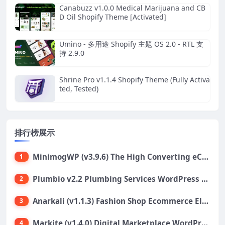
Canabuzz v1.0.0 Medical Marijuana and CB
D Oil Shopify Theme [Activated]
Umino - 多用途 Shopify 主题 OS 2.0 - RTL 支
持 2.9.0
Shrine Pro v1.1.4 Shopify Theme (Fully Activa
ted, Tested)
排行榜展示
MinimogWP (v3.9.6) The High Converting eCommerce WordPress Theme
1
Plumbio v2.2 Plumbing Services WordPress Theme
2
Anarkali (v1.1.3) Fashion Shop Ecommerce Elementor Theme
3
Markite (v1.4.0) Digital Marketplace WordPress Theme
4