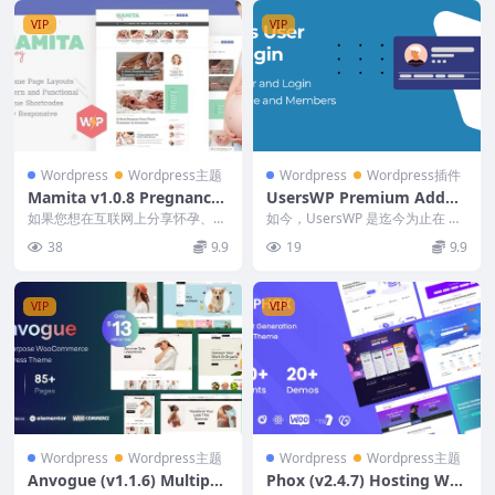
VIP
VIP
Wordpress
Wordpress主题
Wordpress
Wordpress插件
Mamita v1.0.8 Pregnancy
UsersWP Premium Addon
& Maternity Blog WordPr
s 1.2.9 (Activated)
如果您想在互联网上分享怀孕、分
如今，UsersWP 是迄今为止在 W
ess Theme #
娩和育儿的故事，那么 Mamita W
ordPress 上管理用户的最简单的
38
9.9
19
9.9
ordPre...
解决...
VIP
VIP
Wordpress
Wordpress主题
Wordpress
Wordpress主题
Anvogue (v1.1.6) Multipur
Phox (v2.4.7) Hosting WH