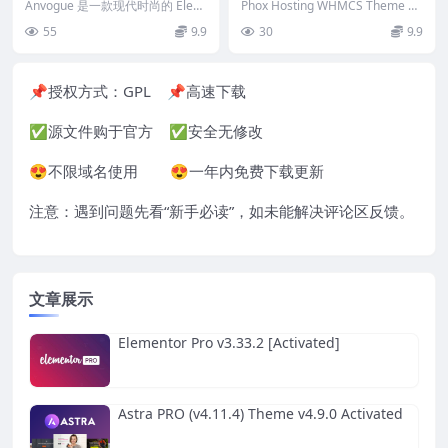
pose WooCommerce Wor
MCS Theme
Anvogue 是一款现代时尚的 Elem
Phox Hosting WHMCS Theme 是
dPress Theme
entor WordPress Woo...
托管公司的完美解决方案。Ph...
55
9.9
30
9.9
📌授权方式：
GPL
📌高速下载
✅源文件购于官方 ✅安全无修改
😍不限域名使用 😍一年内免费下载更新
注意：遇到问题先看“
新手必读
”，如未能解决评论区反馈。
文章展示
Elementor Pro v3.33.2 [Activated]
Astra PRO (v4.11.4) Theme v4.9.0 Activated