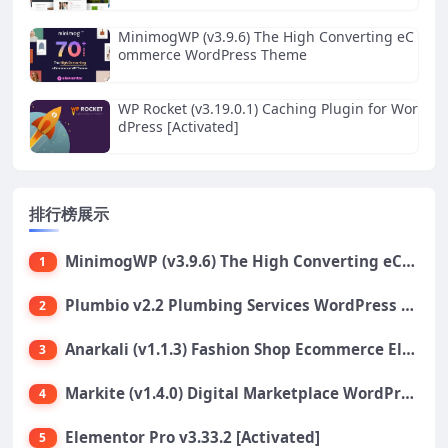
MinimogWP (v3.9.6) The High Converting eC
ommerce WordPress Theme
WP Rocket (v3.19.0.1) Caching Plugin for Wor
dPress [Activated]
排行榜展示
MinimogWP (v3.9.6) The High Converting eCommerce WordPress Theme
1
Plumbio v2.2 Plumbing Services WordPress Theme
2
Anarkali (v1.1.3) Fashion Shop Ecommerce Elementor Theme
3
Markite (v1.4.0) Digital Marketplace WordPress Theme
4
Elementor Pro v3.33.2 [Activated]
5