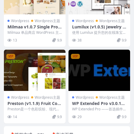
Wordpress
Wordpress主题
Wordpress
Wordpress主题
Milmaa v1.0.7 Single Prod
Lumilux (v1.0.5) Jewelry a
uct Shop WordPress The
nd Accessories WooCom
Milmaa 单品商店 WordPress 主
使用 Lumilux 提升您的在线珠宝店
me
题 Nulled适合任何企业的最佳...
merce Theme
- 专为珠宝和配饰设计的时尚现代
13
9.9
38
9.9
的 W...
VIP
VIP
Wordpress
Wordpress主题
Wordpress
Wordpress主题
Preston (v1.1.9) Fruit Com
WP Extended Pro v3.0.14
pany & Organic Farming
(Activated)
Preston是一个色彩缤纷、现代、
WP Extended Pro ——首选插件，
WordPress Theme
新鲜且充满活力的水果公司和有机
扩展了 WordPress 的核心...
14
9.9
29
9.9
农业 Word...