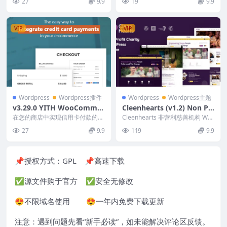
27
9.9
19
9.9
询代...
VIP
VIP
Wordpress
Wordpress插件
Wordpress
Wordpress主题
v3.29.0 YITH WooCommer
Cleenhearts (v1.2) Non Pr
ce Stripe Premium [Origin
ofit Charity WordPress Th
在您的商店中实现信用卡付款的最
Cleenhearts 非营利慈善机构 Wor
al Version Number**] Acti
简单方法​ 您走进一家商店，选择
eme
dPress 主题 是一个现代且专...
27
9.9
119
9.9
三件商品，然后走向...
vated
📌授权方式：
GPL
📌高速下载
✅源文件购于官方 ✅安全无修改
😍不限域名使用 😍一年内免费下载更新
注意：遇到问题先看“
新手必读
”，如未能解决评论区反馈。