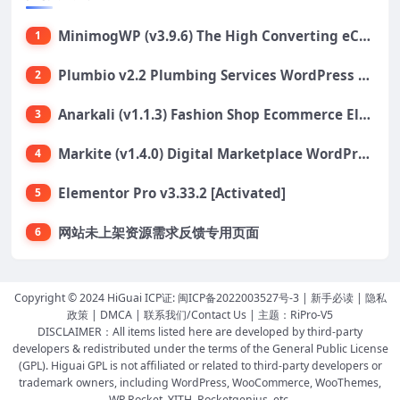
MinimogWP (v3.9.6) The High Converting eCommerce WordPress Theme
1
Plumbio v2.2 Plumbing Services WordPress Theme
2
Anarkali (v1.1.3) Fashion Shop Ecommerce Elementor Theme
3
Markite (v1.4.0) Digital Marketplace WordPress Theme
4
Elementor Pro v3.33.2 [Activated]
5
网站未上架资源需求反馈专用页面
6
Copyright © 2024 HiGuai ICP证:
闽ICP备2022003527号-3
|
新手必读
|
隐私
政策
|
DMCA
|
联系我们/Contact Us
| 主题：
RiPro-V5
DISCLAIMER：All items listed here are developed by third-party
developers & redistributed under the terms of the General Public License
(GPL). Higuai GPL is not affiliated or related to third-party developers or
trademark owners, including WordPress, WooCommerce, WooThemes,
WP Rocket, YITH, Rocketgenius, etc.