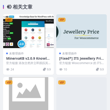
相关文章
VIP
VIP
未整理插件
未整理插件
MinervaKB v2.0.9 Knowled
[Fixed*] ITS Jewellery Pric
ge Base for WordPress wit
e Plugin v2.1.0 [Activated]
官方链接 添加文档并立即跟踪其
官方链接 Woocommerce 的 ITS
h Analytics
性能 如果您有任何问题，请随时
珠宝价格插件有助于更新珠宝产品
24
9.9
10
9.9
在评论中或通过 En...
的价...
VIP
VIP