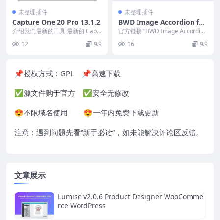
未整理插件
未整理插件
Capture One 20 Pro 13.1.2
BWD Image Accordion for
elementor v1.0
介绍我们最新的工具 最新的 Capt
官方链接 “BWD Image Accordio
ure One 20 Pro 更新让您可以比...
n” Nulled是一款基于 E...
12
9.9
16
9.9
📌授权方式：
GPL
📌高速下载
✅源文件购于官方 ✅安全无修改
😍不限域名使用 😍一年内免费下载更新
注意：遇到问题先看“
新手必读
”，如未能解决评论区反馈。
文章展示
Lumise v2.0.6 Product Designer WooComme
rce WordPress