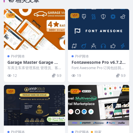
VIP
VIP
PHP脚本
PHP脚本
Garage Master Garage Ma
Fontawesome Pro v6.7.2
nagement System v.4.3.0
(Web & Desktop)
车库主车库管理系统 管理员、客
Font Awesome Pro 订阅包括我们
[Activated]
户、员工、支持人员和会计用户角
的图标和工具包的终身许可，以及
12
9.9
19
9.9
色、工作卡创建和门禁...
每年...
VIP
VIP
PHP脚本
PHP脚本
独家