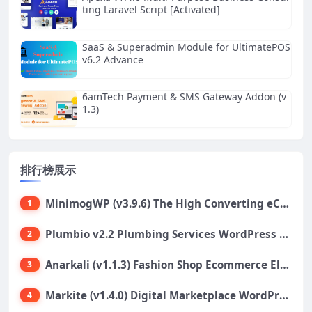
ting Laravel Script [Activated]
SaaS & Superadmin Module for UltimatePOS
v6.2 Advance
6amTech Payment & SMS Gateway Addon (v
1.3)
排行榜展示
MinimogWP (v3.9.6) The High Converting eCommerce WordPress Theme
1
Plumbio v2.2 Plumbing Services WordPress Theme
2
Anarkali (v1.1.3) Fashion Shop Ecommerce Elementor Theme
3
Markite (v1.4.0) Digital Marketplace WordPress Theme
4