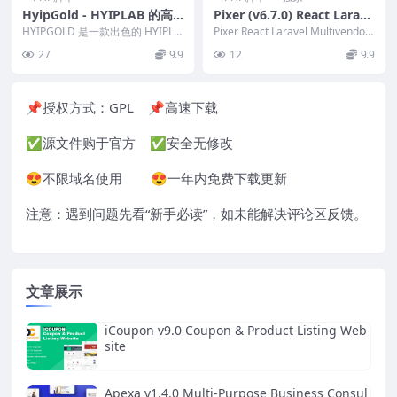
HyipGold - HYIPLAB 的高
Pixer (v6.7.0) React Larave
级主题 2.0
l Multivendor Digital Mark
HYIPGOLD 是一款出色的 HYIPLa
Pixer React Laravel Multivendor
b 高级主题，可与所有设备高效配
etplace
是一个基于 La...
27
9.9
12
9.9
合使...
📌授权方式：
GPL
📌高速下载
✅源文件购于官方 ✅安全无修改
😍不限域名使用 😍一年内免费下载更新
注意：遇到问题先看“
新手必读
”，如未能解决评论区反馈。
文章展示
iCoupon v9.0 Coupon & Product Listing Web
site
Apexa v1.4.0 Multi-Purpose Business Consul