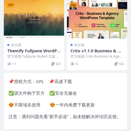
VIP
VIP
未分类
未分类
Themify Fullpane WordPr
Crito v1.1.0 Business & Ag
ess Theme v7.2.2
ency WordPress Theme
官方链接 Fullpane Nulled 主题的
官方链接 Crito Business & Agenc
灵感源自著名的 Themify ...
y WordPre...
11
9.9
6
9.9
📌授权方式：
GPL
📌高速下载
✅源文件购于官方 ✅安全无修改
😍不限域名使用 😍一年内免费下载更新
注意：遇到问题先看“
新手必读
”，如未能解决评论区反馈。