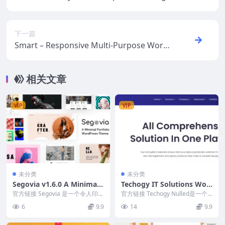
Theme v1.1.1
下一篇
Smart – Responsive Multi-Purpose Word
Press Theme v1.1
相关文章
VIP
VIP
未分类
未分类
Segovia v1.6.0 A Minimal
Techogy IT Solutions Wor
Portfolio And Blog Theme
dPress Theme v1.0
官方链接 Segovia 是一个令人印象
官方链接 Techogy Nulled是一个
深刻且视觉上令人惊叹的最小组合
完整的解决方案，现代WordPre
6
9.9
14
9.9
和博客 W...
s...