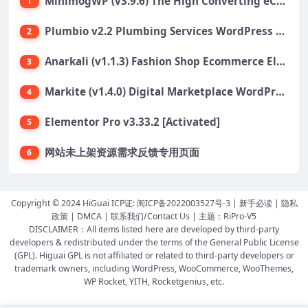
MinimogWP (v3.9.6) The High Converting eCommerce WordPress Theme
1
Plumbio v2.2 Plumbing Services WordPress Theme
2
Anarkali (v1.1.3) Fashion Shop Ecommerce Elementor Theme
3
Markite (v1.4.0) Digital Marketplace WordPress Theme
4
Elementor Pro v3.33.2 [Activated]
5
网站未上架资源需求反馈专用页面
6
Copyright © 2024 HiGuai ICP证:
闽ICP备2022003527号-3
|
新手必读
|
隐私
政策
|
DMCA
|
联系我们/Contact Us
| 主题：
RiPro-V5
DISCLAIMER：All items listed here are developed by third-party
developers & redistributed under the terms of the General Public License
(GPL). Higuai GPL is not affiliated or related to third-party developers or
trademark owners, including WordPress, WooCommerce, WooThemes,
WP Rocket, YITH, Rocketgenius, etc.